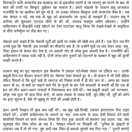
तिलचट्टा यानी काकरोच इस ब्रह्मांड का वो इकलौता प्राणी है जो परमाणु बम फटने के बाद भी
चाय की टपरी पर बिस्कुट डुबोकर खा सकता है। हमारे मोहल्ले के लल्लन बाबू आजकल
राजनीति के नए खलीफा बने घूम रहे हैं, पर उनका भौकाल बिल्कुल उसी काकरोच जैसा है। जब
तक चप्पल न पड़े, तब तक वो खुद को डायनासोर का फूफा ही समझते हैं। लल्लन बाबू ने
करियर की शुरुआत ग्राउंड जीरो से की थी, मतलब सचमुच जमीन खोदकर। उन्होंने
कब्रिस्तान में वीआईपी गड्ढे खोदने का ऐसा स्टार्टअप चालू किया कि देखते-देखते वो साइकिल
से सीधे फॉर्च्यूनर पर लैंड कर गए।
मोहल्ले वाले कहते हैं कि नेताजी मुर्दों की छाती पर मक्के की खेती कर लेते हैं। एक दिन जब मैंने
उनसे पूछा कि नेताजी, इस तरक्की का सीक्रेट क्या है, तो उन्होंने मूंछों पर ताव देकर कहा, बाबू,
जिंदा इंसान तो केवल वोट देता है, पर असली नोट तो सोया हुआ आदमी देता है। राजनीति और
कब्रिस्तान में ज्यादा फर्क नहीं है, दोनों जगह लोग दूसरों को दफनाने के चक्कर में खुद की कुर्सी
पक्की करते हैं।
लल्लन बाबू का पूरा खानदान इस बिजनेस में एकदम प्रो-मैक्स लेवल पर एक्टिव था। उनके
बाबूजी दिन-रात बैठकर कफन सीने का नेशनल ठेका संभाले हुए थे। वो कफन में भी ऐसी बढ़िया
पॉकेट सिलते थे कि मुर्दा चाहे तो यमराज को रिश्वत रास्ते में ही सेट कर ले। अम्मा का जलवा
अलग ही था, वो शवों पर चढ़ाने वाले गेंदे के फूलों के हार ऐसे चालाकी से बनाती थीं कि एक ही
हार को तीन अलग-अलग जनाज़ों में रीसायकल कर देती थीं। जब बाबूजी कहते, अरे भाग्यवान,
थोड़ा नया फूल भी डाल दिया करो, तो अम्मा तपाक से जवाब देतीं, चुप रहिए जी, मुर्दे को कौन
सा इत्र सूंघना है, वैसे भी खुशबू तो नोटों की अच्छी होती है।
इधर अपनी नेताइन भी कुछ कम नहीं थीं। वह खूब पढ़ी-लिखी, एकदम इंस्टाग्राम रील टाइप
मॉडर्न थीं। उन्होंने कब्रिस्तान के पत्थरों पर नाम, जन्म-मरण के साथ ऐसी पिघला देने वाली
शायरियाँ लिखने का काम संभाल लिया कि रोता हुआ आदमी भी हंसकर कह उठता, वाह, क्या
सुसाइड नोट जैसा फील आ रहा है। नेताइन पत्थरों पर लिखती थीं, "दुनिया के झंझटों से
थककर अब मैं तो सो गया, तुम अभी तक जिंदा हो बताओ तुमको क्या मिल गया।" दूसरी शायरी