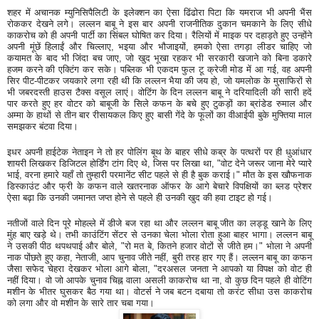
शहर में अचानक म्युनिसिपैलिटी के इलेक्शन का ऐसा ढिंढोरा पिटा कि यमराज भी अपनी भैंस
रोककर देखने लगे। लल्लन बाबू ने इस बार अपनी राजनीतिक दुकान चमकाने के लिए सीधे
काकरोच को ही अपनी पार्टी का सिंबल घोषित कर दिया। रैलियों में माइक पर दहाड़ते हुए उन्होंने
अपनी मूंछें हिलाईं और चिल्लाए, भइया और भौजाइयों, हमको ऐसा तगड़ा लीडर चाहिए जो
कयामत के बाद भी जिंदा बच जाए, जो खुद भूखा रहकर भी सरकारी खजाने को बिना डकारे
हजम करने की एक्टिंग कर सके। पब्लिक भी एकदम फुल टू क्रेजी मोड में आ गई, वह अपनी
सिर पीट-पीटकर जयकारे लगा रही थी कि लल्लन भैया की जय हो, जो यमलोक के मुसाफिरों से
भी जबरदस्ती हाउस टैक्स वसूल लाएं। वोटिंग के दिन लल्लन बाबू ने दरियादिली की सारी हदें
पार करते हुए हर वोटर को बाबूजी के सिले कफन के बचे हुए टुकड़ों का ब्रांडेड रुमाल और
अम्मा के हाथों से तीन बार रीसायकल किए हुए बासी गेंदे के फूलों का वीआईपी बुके मुफ्तिया माल
समझकर बंटवा दिया।
इधर अपनी हाईटेक नेताइन ने तो हर पोलिंग बूथ के बाहर सीधे कब्र के पत्थरों पर ही धुआंधार
शायरी लिखकर डिजिटल होर्डिंग टांग दिए थे, जिस पर लिखा था, "वोट देने जरूर जाना मेरे प्यारे
भाई, वरना हमारे यहाँ तो तुम्हारी परमानेंट सीट पहले से ही है बुक कराई।" मौत के इस खौफनाक
डिस्काउंट और फ्री के कफन वाले खतरनाक ऑफर के आगे बेचारे विपक्षियों का ब्लड प्रेशर
ऐसा बढ़ा कि उनकी जमानत जप्त होने से पहले ही उनकी खुद की हवा टाइट हो गई।
नतीजों वाले दिन पूरे मोहल्ले में डीजे बज रहा था और लल्लन बाबू जीत का लड्डू खाने के लिए
मुंह बाए खड़े थे। तभी काउंटिंग सेंटर से उनका चेला भोला रोता हुआ बाहर भागा। लल्लन बाबू
ने उसकी पीठ थपथपाई और बोले, "रो मत बे, कितने हजार वोटों से जीते हम।" भोला ने अपनी
नाक पोंछते हुए कहा, नेताजी, आप चुनाव जीते नहीं, बुरी तरह हार गए हैं। लल्लन बाबू का कफन
जैसा सफेद चेहरा देखकर भोला आगे बोला, "दरअसल जनता ने आपको या विपक्ष को वोट ही
नहीं दिया। वो जो आपके चुनाव चिह्न वाला असली काकरोच था ना, वो कुछ दिन पहले ही वोटिंग
मशीन के भीतर घुसकर बैठ गया था। वोटर्स ने जब बटन दबाया तो करंट सीधा उस काकरोच
को लगा और वो मशीन के सारे तार चबा गया।