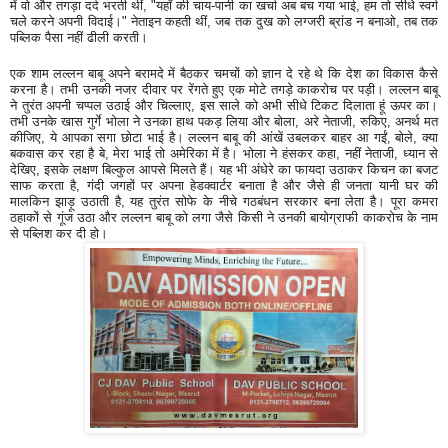
में वो और तगड़ा दर्द भरती थीं, "यहाँ की चाय-पानी का खर्चा अब बच गया भाई, हम तो सीधे स्वर्ग
चले करने अपनी विदाई।" नेताइन कहती थीं, जब तक दुख को लग्जरी ब्रांड न बनाओ, तब तक
पब्लिक पैसा नहीं ढीली करती।
एक शाम लल्लन बाबू अपने बरामदे में बैठकर चमचों को ज्ञान दे रहे थे कि देश का विकास कैसे
करना है। तभी उनकी नजर दीवार पर रेंगते हुए एक मोटे तगड़े काकरोच पर पड़ी। लल्लन बाबू
ने तुरंत अपनी चप्पल उठाई और चिल्लाए, इस साले को अभी सीधे टिकट दिलाता हूं ऊपर का।
तभी उनके खास गुर्गे भोला ने उनका हाथ पकड़ लिया और बोला, अरे नेताजी, रुकिए, अनर्थ मत
कीजिए, ये आपका सगा छोटा भाई है। लल्लन बाबू की आंखें उबलकर बाहर आ गईं, बोले, क्या
बकवास कर रहा है बे, मेरा भाई तो अमेरिका में है। भोला ने हंसकर कहा, नहीं नेताजी, ध्यान से
देखिए, इसके लक्षण बिल्कुल आपसे मिलते हैं। यह भी अंधेरे का फायदा उठाकर किचन का बजट
साफ करता है, गंदी जगहों पर अपना हेडक्वार्टर बनाता है और जैसे ही जनता यानी घर की
मालकिन झाड़ू उठाती है, यह तुरंत सोफे के नीचे गठबंधन सरकार बना लेता है। पूरा कमरा
ठहाकों से गूंज उठा और लल्लन बाबू को लगा जैसे किसी ने उनकी बायोग्राफी काकरोच के नाम
से पब्लिश कर दी हो।