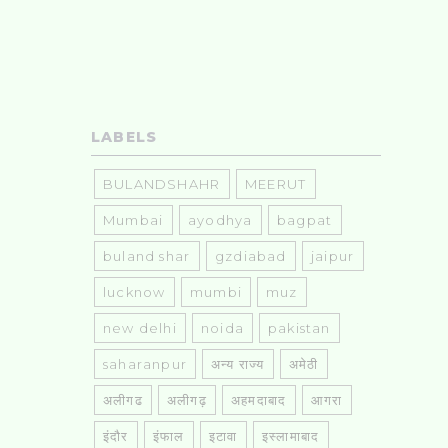
LABELS
BULANDSHAHR
MEERUT
Mumbai
ayodhya
bagpat
buland shar
gzdiabad
jaipur
lucknow
mumbi
muz
new delhi
noida
pakistan
saharanpur
अन्य राज्य
अमेठी
अलीगढ
अलीगढ़
अहमदाबाद
आगरा
इंदौर
इंफाल
इटावा
इस्लामाबाद