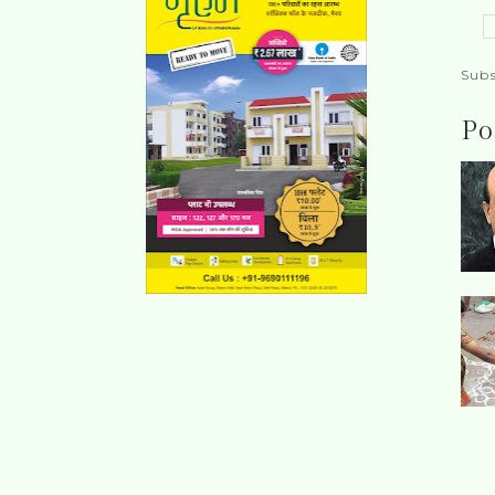
Subs
Po