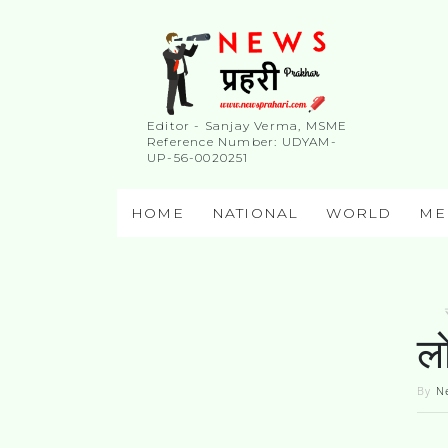
Editor - Sanjay Verma, MSME
Reference Number: UDYAM-
UP-56-0020251
HOME
NATIONAL
WORLD
ME
लो
By
N