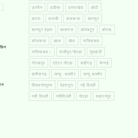
उज्जैन
उडीसा
उत्तराखंड
ऑटो
कटरा
कराची
कलकत्ता
कानपुर
कानपुर देहात
कासगंज
कोयंबटूर
कोरबा
कोलकता
खास
खेल
गाजियाबाद
, छिन
गाजियाबाद।
गाजीपुर/नोएडा
गुवाहाटी
गोरखपुर
ग्रेटर नोएडा
चंडीगढ़
चेन्नई
छत्तीसगढ़
जम्मू -कश्मीर
जम्मू.कश्मीर
तान
तिरूवनंतपुरम
देहरादून
नई दिल्ली
नयी दिल्ली
नयीदिल्ली
नोएडा
सहारनपुर