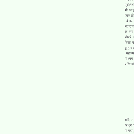
प्रतिश
भी आहत
जाए त
बंगाल
मतदान 
के समर
संघर्ष
हिंसा 
कुटुम्
महात्
माध्यम
परिणाम
यदि र
अधूरा
में नही