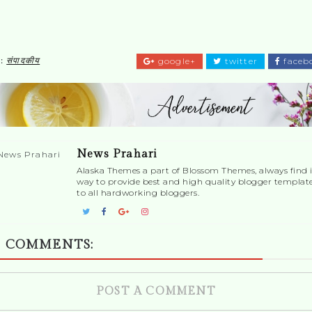
s:
संपादकीय
google+
twitter
faceb
News Prahari
Alaska Themes a part of Blossom Themes, always find i
way to provide best and high quality blogger templat
to all hardworking bloggers.
 COMMENTS:
POST A COMMENT