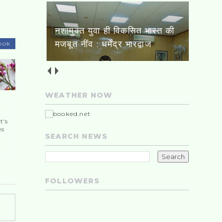
भारद्वाज
नीट-यूजी अभ्यर्थियों को सुप्रीम कोर्ट
से झटका, OMR शीट में गड़बड़ी के
आरोप वाली याचिका खारिज
ook
WEATHER NOW
t's
es
SEARCH NEWS
FOLLOWERS