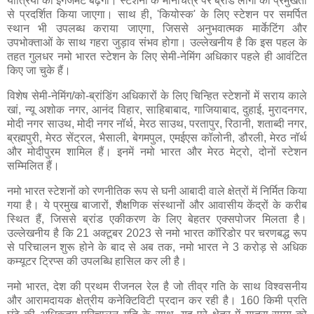
यात्रियों की इंगेजमेंट बढ़ेगी। स्टेशनों के मानचित्र पर ब्रांड लोगो को प्रमुखता
से प्रदर्शित किया जाएगा। साथ ही, 'कियोस्क' के लिए स्टेशन पर समर्पित
स्थान भी उपलब्ध कराया जाएगा, जिससे अनुभवात्मक मार्केटिंग और
उपभोक्ताओं के साथ गहरा जुड़ाव संभव होगा। उल्लेखनीय है कि इस पहल के
तहत गुलधर नमो भारत स्टेशन के लिए सेमी-नेमिंग अधिकार पहले ही आवंटित
किए जा चुके हैं।
विशेष सेमी-नेमिंग/को-ब्रांडिंग अधिकारों के लिए चिन्हित स्टेशनों में सराय काले
खां, न्यू अशोक नगर, आनंद विहार, साहिबाबाद, गाजियाबाद, दुहाई, मुरादनगर,
मोदी नगर साउथ, मोदी नगर नॉर्थ, मेरठ साउथ, परतापुर, रिठानी, शताब्दी नगर,
ब्रह्मपुरी, मेरठ सेंट्रल, भैसाली, बेगमपुल, एमईएस कॉलोनी, डौरली, मेरठ नॉर्थ
और मोदीपुरम शामिल हैं। इनमें नमो भारत और मेरठ मेट्रो, दोनों स्टेशन
सम्मिलित हैं।
नमो भारत स्टेशनों को रणनीतिक रूप से घनी आबादी वाले क्षेत्रों में निर्मित किया
गया है। ये प्रमुख बाजारों, शैक्षणिक संस्थानों और आवासीय केंद्रों के करीब
स्थित हैं, जिससे ब्रांड एकीकरण के लिए बेहतर एक्सपोजर मिलता है।
उल्लेखनीय है कि 21 अक्टूबर 2023 से नमो भारत कॉरिडोर पर चरणबद्ध रूप
से परिचालन शुरू होने के बाद से अब तक, नमो भारत ने 3 करोड़ से अधिक
कम्यूटर ट्रिप्स की उपलब्धि हासिल कर ली है।
नमो भारत, देश की प्रथम रीजनल रेल है जो तीव्र गति के साथ विश्वसनीय
और आरामदायक क्षेत्रीय कनेक्टिविटी प्रदान कर रही है। 160 किमी प्रति