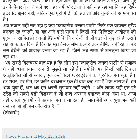
बेरोज़गारी, पेपर लीक, भर्ती में देरी और युवाओं की लगातार अनदेखी जैसे मु‌द्दे
इसके केंद्र में आते चले गए। हर नयी पोस्ट मानो यही कह रहा था कि यह सिर्फ
इंटरनेट ह्यूमर नहीं, बल्कि एक पूरी पीढ़ी की हताशा और गुस्से की अभिव्यक्ति
है।
अब सवाल यही उठ रहा है क्या "काक्रोच जनता पार्टी" सिर्फ एक वायरल ट्रेंड
बनकर रह जाएगी, या यह आने वाले समय में किसी बड़े डिजिटल आंदोलन की
शुरुआत साबित हो सकती है? क्योंकि जिस तेजी से लोग इससे जुड़ रहे हैं, उसने
यह साफ कर दिया है कि यह मुद्दा केवल मीम कल्चर तक सीमित नहीं रहा। यह
उस बेचैनी की आवाज़ बनता जा रहा है, जिसे लंबे समय से अनसुना किया जा
रहा था।
अब सबसे दिलचस्प बात यह है कि लोग इस "काक्रोच जनता पार्टी" से मज़ाक
में नहीं, भावनात्मक रूप से जुड़ते जा रहे हैं। क्योंकि यह किसी पालिटिकल
आइडियोलाजी से ज्यादा, एक कलेक्टिव फ्रस्ट्रेशन का प्रतीक बन चुका है।
हर शेयर, हर मीम, हर कमेंट दरअसल एक ही बात कह रहा है "हम नाराज़ हैं, हम
थक चुके हैं, और अब हम अपनी छुपाकर नहीं कहेंगे।" और शायद यही इस पूरे
ट्रेंड की सबसे बड़ी विडंबना है जो शब्द अपमान बनाकर बोला गया था, आज
वही लाखों युवाओं की पहचान बनता जा रहा है। मान बेरोज़गार युवा अब यही
कह रहा हो हाँ, हम कॉकरोच हैं।"
(शोधार्थी)
News Prahari
at
May 22, 2026