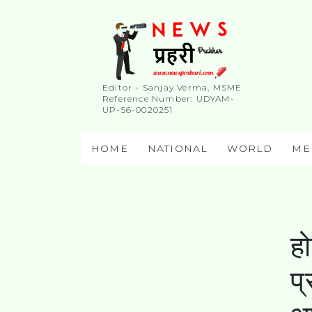
Editor - Sanjay Verma, MSME
Reference Number: UDYAM-
UP-56-0020251
HOME
NATIONAL
WORLD
ME
ह
प