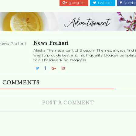
google+
twitter
faceb
News Prahari
Alaska Themes a part of Blossom Themes, always find i
way to provide best and high quality blogger templat
to all hardworking bloggers.
 COMMENTS:
POST A COMMENT