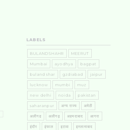
LABELS
BULANDSHAHR
MEERUT
Mumbai
ayodhya
bagpat
buland shar
gzdiabad
jaipur
lucknow
mumbi
muz
new delhi
noida
pakistan
saharanpur
अन्य राज्य
अमेठी
अलीगढ
अलीगढ़
अहमदाबाद
आगरा
इंदौर
इंफाल
इटावा
इस्लामाबाद