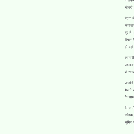
पंजीकर
चौधरी 
बैठक म
संचाल
हुए है
तैयार 
हो वहा
व्यापा
सम्मान
से समस
उन्हों
भेजने 
के साथ
बैठक म
मलिक, 
सुमित 