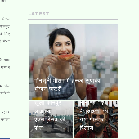
्ष आशीष
LATEST
रा होटल
 एकजुट
 के लिए
ां संभव
नके साथ
 माध्यम
मॉनसूनी मौसम में हल्का-सुपाच्य
 को जेल
भोजन जरूरी
पारियों
17 दिन में ही
खुली कानपुर-
नानी की 'द
लखनऊ
पैराडाइज' का
, सुभाष
एक्सप्रेसवे की
नया पोस्टर
त सदस्य
पोल
रिलीज