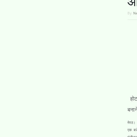
आ
By
N
होट
बनान
मेरठ
। 
एक बजे