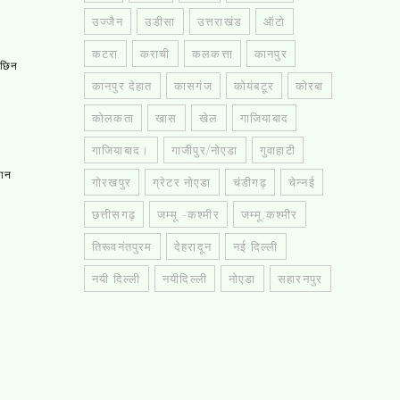
उज्जैन
उडीसा
उत्तराखंड
ऑटो
कटरा
कराची
कलकत्ता
कानपुर
, छिन
कानपुर देहात
कासगंज
कोयंबटूर
कोरबा
कोलकता
खास
खेल
गाजियाबाद
गाजियाबाद।
गाजीपुर/नोएडा
गुवाहाटी
तान
गोरखपुर
ग्रेटर नोएडा
चंडीगढ़
चेन्नई
छत्तीसगढ़
जम्मू -कश्मीर
जम्मू.कश्मीर
तिरूवनंतपुरम
देहरादून
नई दिल्ली
नयी दिल्ली
नयीदिल्ली
नोएडा
सहारनपुर