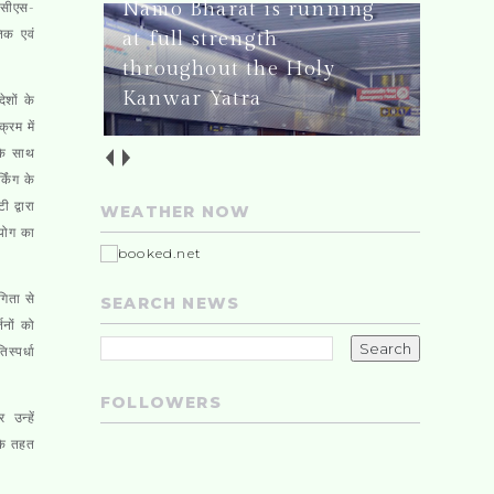
Namo Bharat is running
. सीएस-
तिक एवं
at full strength
throughout the Holy
Kanwar Yatra
ेशों के
्रम में
 के साथ
किंग के
 द्वारा
WEATHER NOW
हयोग का
गिता से
SEARCH NEWS
तनों को
स्पर्धा
FOLLOWERS
उन्हें
 के तहत