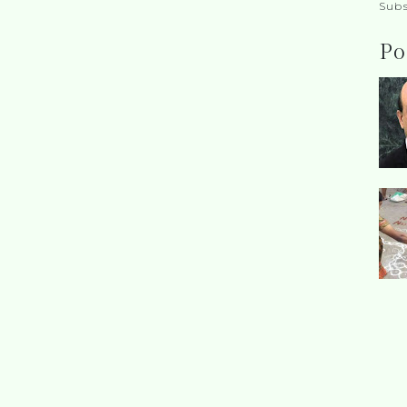
Subs
Po