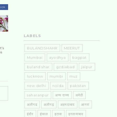
ook
LABELS
BULANDSHAHR
MEERUT
t's
es
Mumbai
ayodhya
bagpat
buland shar
gzdiabad
jaipur
lucknow
mumbi
muz
new delhi
noida
pakistan
saharanpur
अन्य राज्य
अमेठी
अलीगढ
अलीगढ़
अहमदाबाद
आगरा
इंदौर
इंफाल
इटावा
इस्लामाबाद