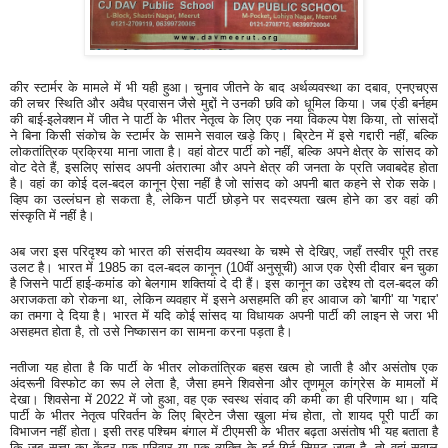
कीर स्टार्मर के मामले में भी यही हुआ। चुनाव जीतने के बाद अर्थव्यवस्था का दबाव, एनएचएस
की लचर स्थिति और अवैध प्रवासन जैसे मुद्दों ने उनकी छवि को धूमिल किया। जब एंडी बर्नहम
की बाई-इलेक्शन में जीत ने पार्टी के भीतर नेतृत्व के लिए एक नया विकल्प पेश किया, तो सांसदों
ने बिना किसी संकोच के स्टार्मर के सामने सवाल खड़े किए। ब्रिटेन में इसे गद्दारी नहीं, बल्कि
लोकतांत्रिक प्रक्रिया माना जाता है। वहां वोटर पार्टी को नहीं, बल्कि अपने क्षेत्र के सांसद को
वोट देते हैं, इसलिए सांसद अपनी अंतरात्मा और अपने क्षेत्र की जनता के प्रति जवाबदेह होता
है। वहां का कोई दल-बदल कानून ऐसा नहीं है जो सांसद को अपनी बात कहने से रोक सके।
व्हिप का उल्लंघन हो सकता है, लेकिन पार्टी छोड़ने पर सदस्यता खत्म होने का डर वहां की
संस्कृति में नहीं है।
अब जरा इस परिदृश्य को भारत की संसदीय व्यवस्था के चश्मे से देखिए, जहाँ तस्वीर पूरी तरह
उलट है। भारत में 1985 का दल-बदल कानून (10वीं अनुसूची) आज एक ऐसी दीवार बन चुका
है जिसने पार्टी हाई-कमांड को बेलगाम शक्तियां दे दी हैं। इस कानून का उद्देश्य तो दल-बदल की
अराजकता को रोकना था, लेकिन व्यवहार में इसने असहमति की हर आवाज को 'बागी' या 'गद्दार'
का तमगा दे दिया है। भारत में यदि कोई सांसद या विधायक अपनी पार्टी की लाइन से जरा भी
असहमत होता है, तो उसे निष्कासन का सामना करना पड़ता है।
नतीजा यह होता है कि पार्टी के भीतर लोकतांत्रिक बहस खत्म हो जाती है और असंतोष एक
अंदरूनी विस्फोट का रूप ले लेता है, जैसा हमने शिवसेना और तृणमूल कांग्रेस के मामलों में
देखा। शिवसेना में 2022 में जो हुआ, वह एक स्वस्थ संवाद की कमी का ही परिणाम था। यदि
पार्टी के भीतर नेतृत्व परिवर्तन के लिए ब्रिटेन जैसा खुला मंच होता, तो शायद पूरी पार्टी का
विभाजन नहीं होता। इसी तरह पश्चिम बंगाल में टीएमसी के भीतर बढ़ता असंतोष भी यह बताता है
कि जब सत्ता का केंद्र एक परिवार या एक व्यक्ति के इर्द-गिर्द सिमट जाता है, तो वहां सवाल