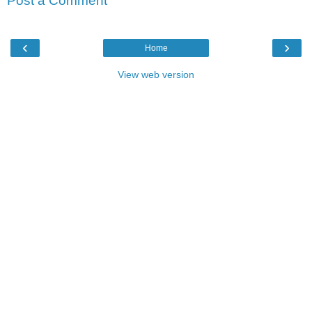
Post a Comment
‹
›
Home
View web version