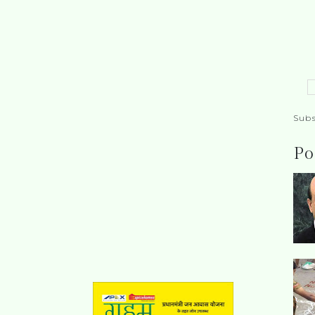
Subs
Po