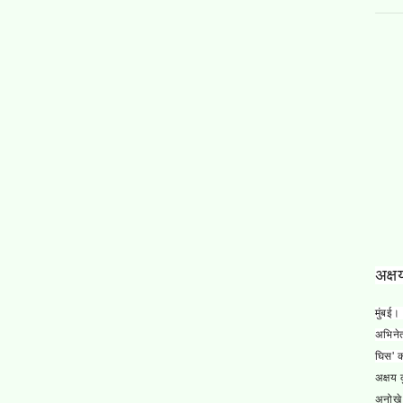
अक्ष
मुंबई
अभिनेत
घिस' क
अक्षय 
अनोखे 