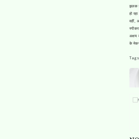
झलक ह
हो रहा
वहीं, 
स्पीकर
अक्षय 
के मेक
Tag