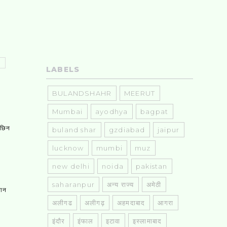
LABELS
BULANDSHAHR
MEERUT
Mumbai
ayodhya
bagpat
, छिन
buland shar
gzdiabad
jaipur
lucknow
mumbi
muz
new delhi
noida
pakistan
saharanpur
अन्य राज्य
अमेठी
तान
अलीगढ
अलीगढ़
अहमदाबाद
आगरा
इंदौर
इंफाल
इटावा
इस्लामाबाद