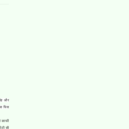
िंह और
घिस घिस
ही काफी
छोटी सी