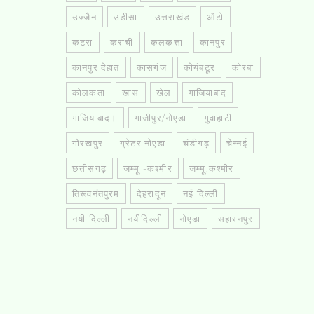
उज्जैन
उडीसा
उत्तराखंड
ऑटो
कटरा
कराची
कलकत्ता
कानपुर
कानपुर देहात
कासगंज
कोयंबटूर
कोरबा
कोलकता
खास
खेल
गाजियाबाद
गाजियाबाद।
गाजीपुर/नोएडा
गुवाहाटी
गोरखपुर
ग्रेटर नोएडा
चंडीगढ़
चेन्नई
छत्तीसगढ़
जम्मू -कश्मीर
जम्मू.कश्मीर
तिरूवनंतपुरम
देहरादून
नई दिल्ली
नयी दिल्ली
नयीदिल्ली
नोएडा
सहारनपुर