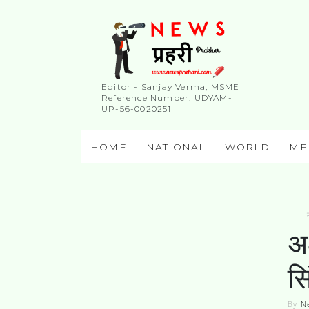
Editor - Sanjay Verma, MSME
Reference Number: UDYAM-
UP-56-0020251
HOME
NATIONAL
WORLD
ME
अक
सि
By
N