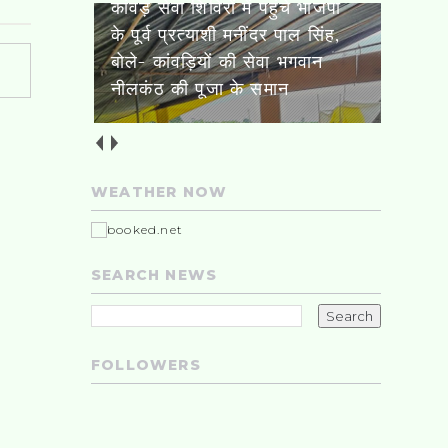
दौराला-हस्तिनापुर-बिजनौर वाया
विदुर कुटी रेल लाइन की मांग तेज,
सांसद चंदन चौहान ने रेल मंत्री से
मांगी परियोजना की अपडेट
WEATHER NOW
SEARCH NEWS
FOLLOWERS