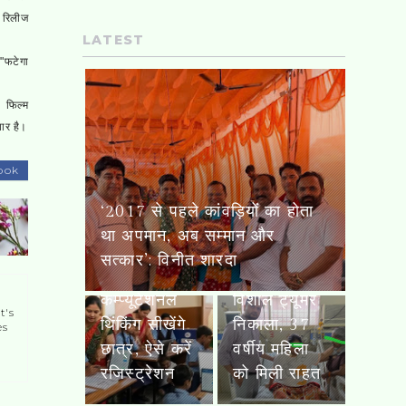
 रिलीज
LATEST
 "फटेगा
। फिल्म
यार है।
कांवड़ सेवा
ook
शिविरों में पहुंचे
CBSE और IIT गांधीनगर की बड़ी
एलएलआरएम
भाजपा के पूर्व
पहल: ‘3030 एकलव्य’ से AI और
मेडिकल
प्रत्याशी
कम्प्यूटेशनल थिंकिंग सीखेंगे छात्र,
कॉलेज में 5
मनींदर पाल
ऐसे करें रजिस्ट्रेशन
किलो का दुर्लभ
सिंह, बोले-
विशाल ट्यूमर
कांवड़ियों की
t's
निकाला, 37
सेवा भगवान
es
वर्षीय महिला
नीलकंठ की
को मिली राहत
पूजा के समान