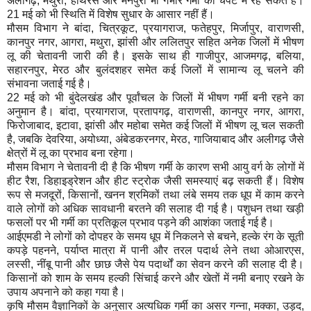
अलीगढ़, मथुरा, हाथरस और मैनपुरी भी गंभीर गर्मी की चपेट में रह सकते हैं।
21 मई को भी स्थिति में विशेष सुधार के आसार नहीं हैं।
मौसम विभाग ने बांदा, चित्रकूट, प्रयागराज, फतेहपुर, मिर्जापुर, वाराणसी,
कानपुर नगर, आगरा, मथुरा, झांसी और ललितपुर सहित अनेक जिलों में भीषण
लू की चेतावनी जारी की है। इसके साथ ही गाजीपुर, आजमगढ़, बलिया,
सहारनपुर, मेरठ और बुलंदशहर समेत कई जिलों में सामान्य लू चलने की
संभावना जताई गई है।
22 मई को भी बुंदेलखंड और पूर्वांचल के जिलों में भीषण गर्मी बनी रहने का
अनुमान है। बांदा, प्रयागराज, प्रतापगढ़, वाराणसी, कानपुर नगर, आगरा,
फिरोजाबाद, इटावा, झांसी और महोबा समेत कई जिलों में भीषण लू चल सकती
है, जबकि देवरिया, अयोध्या, अंबेडकरनगर, मेरठ, गाजियाबाद और अलीगढ़ जैसे
क्षेत्रों में लू का प्रभाव बना रहेगा।
मौसम विभाग ने चेतावनी दी है कि भीषण गर्मी के कारण सभी आयु वर्ग के लोगों में
हीट रैश, डिहाइड्रेशन और हीट स्ट्रोक जैसी समस्याएं बढ़ सकती हैं। विशेष
रूप से मजदूरों, किसानों, खनन श्रमिकों तथा लंबे समय तक धूप में काम करने
वाले लोगों को अधिक सावधानी बरतने की सलाह दी गई है। पशुधन तथा खड़ी
फसलों पर भी गर्मी का प्रतिकूल प्रभाव पड़ने की आशंका जताई गई है।
आईएमडी ने लोगों को दोपहर के समय धूप में निकलने से बचने, हल्के रंग के सूती
कपड़े पहनने, पर्याप्त मात्रा में पानी और तरल पदार्थ लेने तथा ओआरएस,
लस्सी, नींबू पानी और छाछ जैसे पेय पदार्थों का सेवन करने की सलाह दी है।
किसानों को शाम के समय हल्की सिंचाई करने और खेतों में नमी बनाए रखने के
उपाय अपनाने को कहा गया है।
कृषि मौसम वैज्ञानिकों के अनुसार अत्यधिक गर्मी का असर गन्ना, मक्का, उड़द,