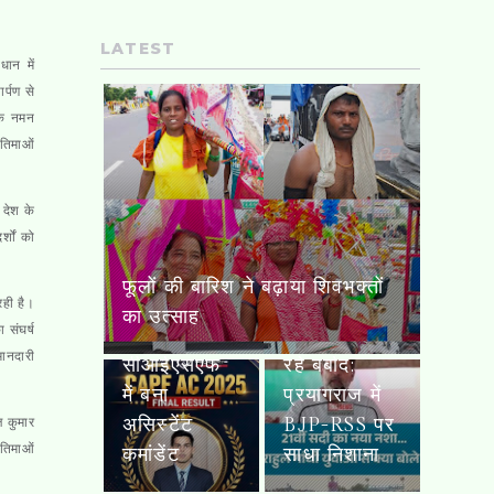
LATEST
धान में
र्पण से
्वक नमन
रतिमाओं
राहुल गांधी
बोले- रील
 देश के
देखना 21वीं
्शों को
सदी का नया
नशा, युवाओं
63 साल के
लोको पायलट का बेटा सीआईएसएफ
का समय और
दुर्गादास की
रही है।
में बना असिस्टेंट कमांडेंट
 संघर्ष
डेटा दोनों हो
40 साल की
मानदारी
रहे बर्बाद;
साधना, दो बेटों
प्रयागराज में
और पोते के
BJP-RSS पर
साथ फिर
ज कुमार
रतिमाओं
साधा निशाना
उठाई कांवड़