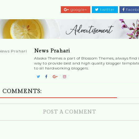
google+
twitter
faceb
News Prahari
Alaska Themes a part of Blossom Themes, always find i
way to provide best and high quality blogger templat
to all hardworking bloggers.
 COMMENTS:
POST A COMMENT