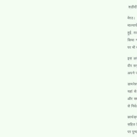
शहीदों
मेर
माल्या
हुई, त
किया ग
पर भी 
इस अवस
वीर सप
अपने ज
डायरेक
यहां स
और समर
से निर
कार्यक
सहित व
पर पुष