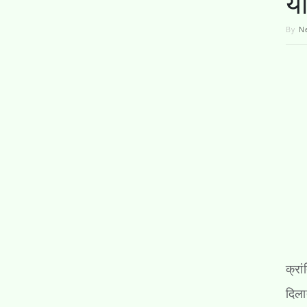
या
By
N
क्रा
दिला