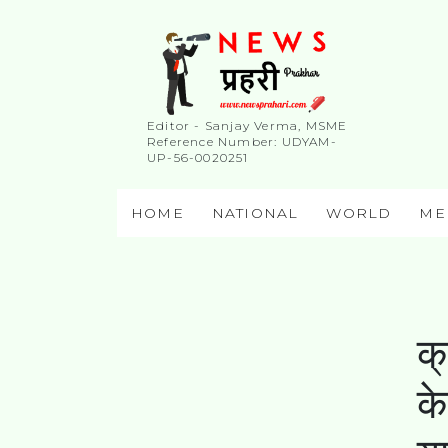
Editor - Sanjay Verma, MSME
Reference Number: UDYAM-
UP-56-0020251
HOME
NATIONAL
WORLD
ME
क्
क