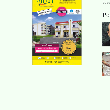
Subs
Po