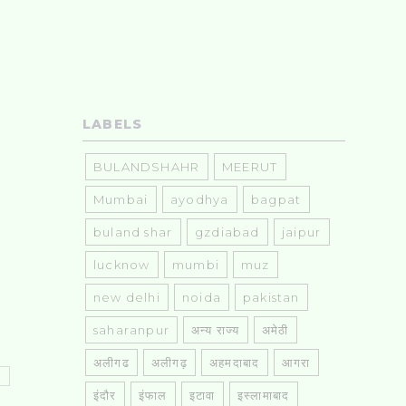
LABELS
BULANDSHAHR
MEERUT
Mumbai
ayodhya
bagpat
buland shar
gzdiabad
jaipur
lucknow
mumbi
muz
new delhi
noida
pakistan
saharanpur
अन्य राज्य
अमेठी
अलीगढ
अलीगढ़
अहमदाबाद
आगरा
इंदौर
इंफाल
इटावा
इस्लामाबाद