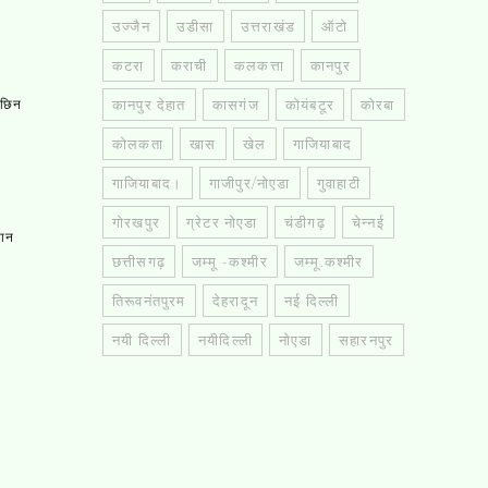
उज्जैन
उडीसा
उत्तराखंड
ऑटो
कटरा
कराची
कलकत्ता
कानपुर
कानपुर देहात
कासगंज
कोयंबटूर
कोरबा
, छिन
कोलकता
खास
खेल
गाजियाबाद
गाजियाबाद।
गाजीपुर/नोएडा
गुवाहाटी
गोरखपुर
ग्रेटर नोएडा
चंडीगढ़
चेन्नई
तान
छत्तीसगढ़
जम्मू -कश्मीर
जम्मू.कश्मीर
तिरूवनंतपुरम
देहरादून
नई दिल्ली
नयी दिल्ली
नयीदिल्ली
नोएडा
सहारनपुर