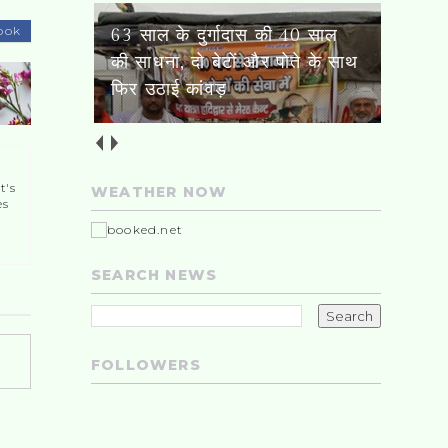
ook
दिल्ली-रुड़की हाईवे पर हादसों में
तीन कांवड़ियों की मौत, 17 घायल
t's
WEATHER NOW
es
SEARCH NEWS
FOLLOWERS