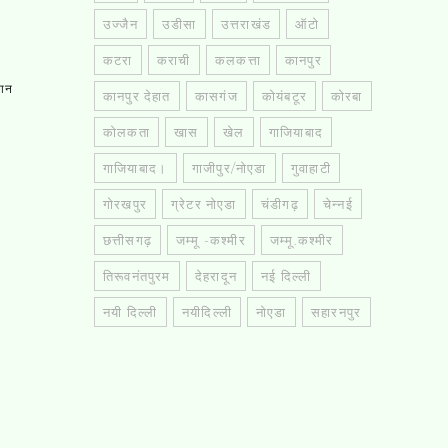
उज्जैन
उडीसा
उत्तराखंड
ऑटो
कटरा
कराची
कलकत्ता
कानपुर
तान
कानपुर देहात
कासगंज
कोयंबटूर
कोरबा
कोलकता
खास
खेल
गाजियाबाद
गाजियाबाद।
गाजीपुर/नोएडा
गुवाहाटी
गोरखपुर
ग्रेटर नोएडा
चंडीगढ़
चेन्नई
छत्तीसगढ़
जम्मू -कश्मीर
जम्मू.कश्मीर
तिरूवनंतपुरम
देहरादून
नई दिल्ली
नयी दिल्ली
नयीदिल्ली
नोएडा
सहारनपुर