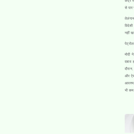
केंद्र 
से पार
तेलंगा
विदेशी
नहीं खर
पेट्रो
मोदी न
दबाव ह
दौरान,
और ऐसे
आवश्यक
भी कम