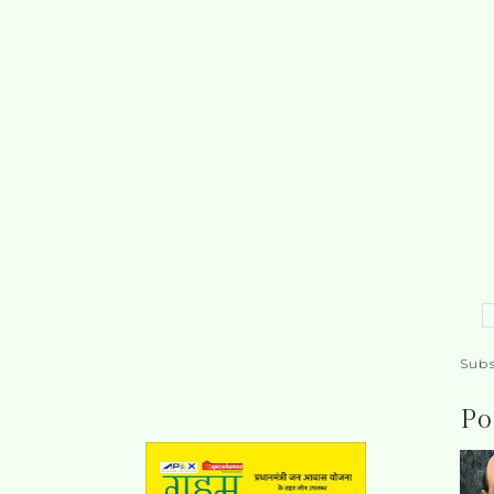
Subs
Po