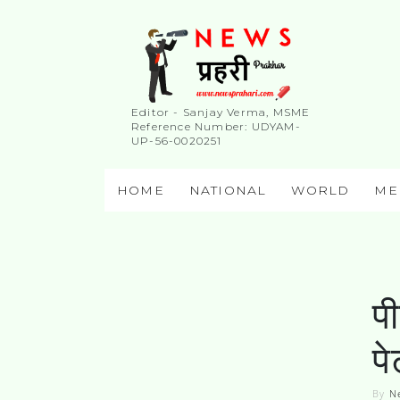
Editor - Sanjay Verma, MSME
Reference Number: UDYAM-
UP-56-0020251
HOME
NATIONAL
WORLD
ME
प
प
By
N