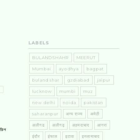
LABELS
BULANDSHAHR
MEERUT
Mumbai
ayodhya
bagpat
buland shar
gzdiabad
jaipur
lucknow
mumbi
muz
new delhi
noida
pakistan
saharanpur
अन्य राज्य
अमेठी
अलीगढ
अलीगढ़
अहमदाबाद
आगरा
, छिन
इंदौर
इंफाल
इटावा
इस्लामाबाद