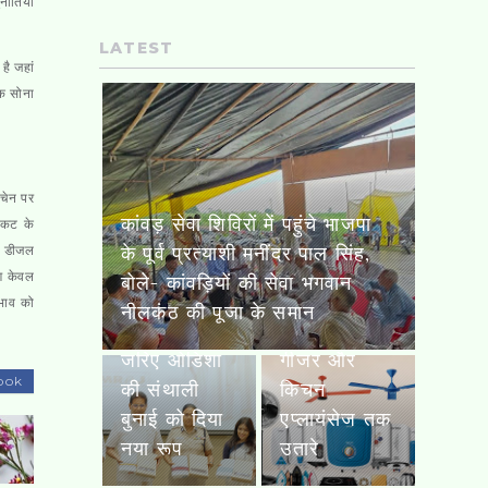
ुनौतियों
LATEST
है जहां
तक सोना
 चेन पर
इंटेक्स ने होम
संकट के
अप्लायंसेज
स, डीजल
रामराज कॉटन ने ‘पंचा’ के जरिए
पोर्टफोलियो का
ोग केवल
ओडिशा की संथाली बुनाई को दिया
किया विस्तार,
पुलिस मुठभेड़
रभाव को
नया रूप
पंखे से लेकर
में तीन पशु
गीजर और
चोर गिरफ्तार,
ook
किचन
हिस्ट्रीशीटर
एप्लायंसेज तक
के पैर में लगी
उतारे
गोली