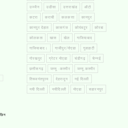
उज्जैन
उडीसा
उत्तराखंड
ऑटो
कटरा
कराची
कलकत्ता
कानपुर
कानपुर देहात
कासगंज
कोयंबटूर
कोरबा
कोलकता
खास
खेल
गाजियाबाद
गाजियाबाद।
गाजीपुर/नोएडा
गुवाहाटी
गोरखपुर
ग्रेटर नोएडा
चंडीगढ़
चेन्नई
छत्तीसगढ़
जम्मू -कश्मीर
जम्मू.कश्मीर
तिरूवनंतपुरम
देहरादून
नई दिल्ली
नयी दिल्ली
नयीदिल्ली
नोएडा
सहारनपुर
, छिन