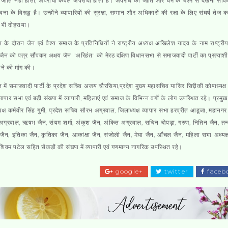
ा जाति नहीं होती, अपराधी केवल अपराधी होता है। अपराध को जाति और धर्म के चश्मे से देखना संव
वना के विरुद्ध है। उन्होंने व्यापारियों की सुरक्षा, सम्मान और अधिकारों की रक्षा के लिए संघर्ष तेज 
 भी दोहराया।
न के दौरान जैन एवं वैश्य समाज के प्रतिनिधियों ने राष्ट्रीय अध्यक्ष अखिलेश यादव के नाम राष्ट्र
 जैन को पत्र सौंपकर अक्षय जैन "अरिहंत" को मेरठ दक्षिण विधानसभा से समाजवादी पार्टी का प्रत्याश
ने की मांग की।
न में समाजवादी पार्टी के प्रदेश सचिव अजय चौरसिया,प्रदेश मुख्य महासचिव यासिर सिद्दीकी कोषाध्यक्
व्यापार सभा एवं बड़ी संख्या में व्यापारी, महिलाएं एवं समाज के विभिन्न वर्गों के लोग उपस्थित रहे। प्रमु
यक्ष कर्मवीर सिंह गुमी, प्रदेश सचिव सौरभ अग्रवाल, जिलाध्यक्ष व्यापार सभा हरप्रीत आहूजा, महानगर 
अग्रवाल, ऋषभ जैन, संयम शर्मा, अंकुश जैन, अंकित अग्रवाल, सचिन चोपड़ा, गरुण, नितिन जैन, तन्
 जैन, इतिका जैन, कृतिका जैन, आकांक्षा जैन, संजोली जैन, मेघा जैन, आँचल जैन, महिला सभा अध्यक्ष
शिवम पटेल सहित सैकड़ों की संख्या में व्यापारी एवं गणमान्य नागरिक उपस्थित रहे।
google+
twitter
faceb