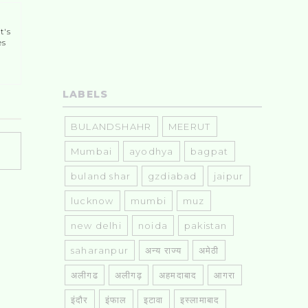
t's
es
LABELS
BULANDSHAHR
MEERUT
Mumbai
ayodhya
bagpat
buland shar
gzdiabad
jaipur
lucknow
mumbi
muz
new delhi
noida
pakistan
saharanpur
अन्य राज्य
अमेठी
अलीगढ
अलीगढ़
अहमदाबाद
आगरा
इंदौर
इंफाल
इटावा
इस्लामाबाद