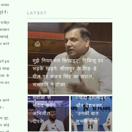
न भाजपा
हुई है।
LATEST
ाजेंद्र
ा सरकार
महंगाई,
ार बनने
कॉकरोच
जनता पार्टी’
मुझे नियम मत सिखाइए’, रिजिजू पर
वर्ग इस
शुरू करेगी
भड़के खड़गे; सीतापुर के मिड-डे
 अब समझ
‘क्या बोलती
मोहन भागवत
यादव के
मील पर संजय सिंह का सवाल,
पब्लिक’ कैंपेन,
बोले- Gen-Z
ाप्त कर
सभापति ने टोका
गांव-शहरों में
हमारी पीढ़ी से
युवाओं से
ज्यादा ईमानदार
जा करने
संवाद करेंगे
और देशभक्त,
गा।
अभिजीत
‘उनकी बात
ाथ लूट,
दीपके
सुननी होगी’
 का कोई