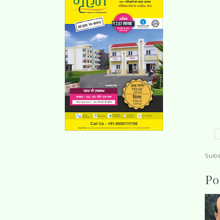
Subs
Po