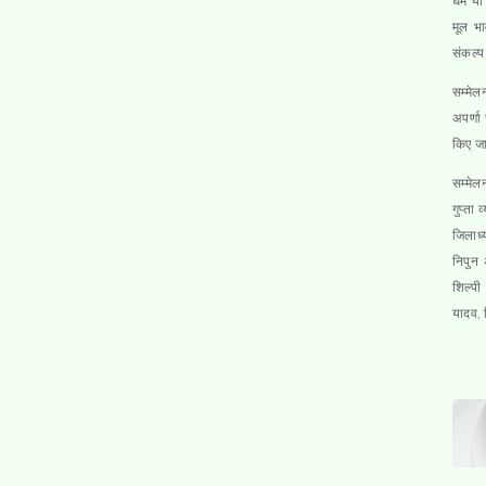
धर्म य
मूल भा
संकल्प
सम्मेल
अपर्णा
किए जा
सम्मेल
गुप्ता 
जिलाध्
निपुन 
शिल्पी
यादव, 