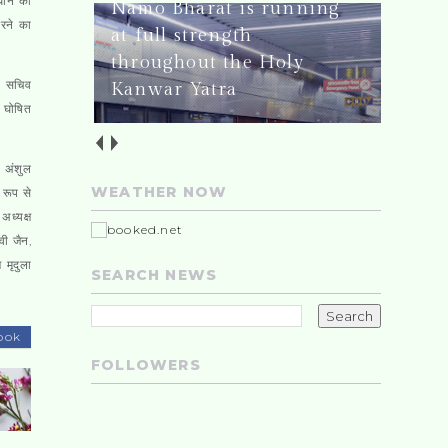
िधान की
Namo Bharat is running
करने का
at full strength
throughout the Holy
ीय सचिव
Kanwar Yatra
ी घोषित
ष अंशुल
WEATHER NOW
ख रूप से
अध्यक्ष
वी जैन,
 मृदुला
SEARCH NEWS
ook
FOLLOWERS