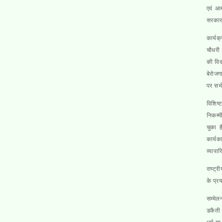
एवं आम
सरकार 
कार्यक
चौधरी 
की विद
बेरोजग
पर सभी
विशिष्
निकम्म
चुका ह
कार्यक
व्यापा
राष्ट्
के प्र
सम्मेल
डकैती 