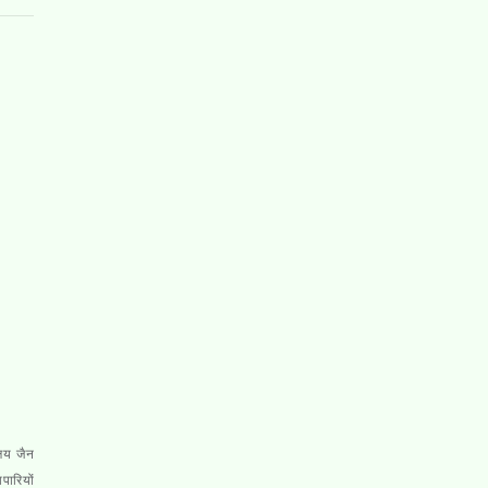
्षय जैन
पारियों