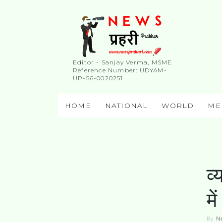
Editor - Sanjay Verma, MSME
Reference Number: UDYAM-
UP-56-0020251
HOME
NATIONAL
WORLD
ME
व्
मे
By
N