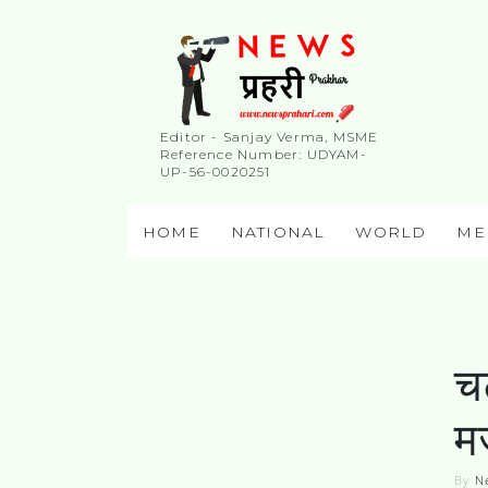
Editor - Sanjay Verma, MSME
Reference Number: UDYAM-
UP-56-0020251
HOME
NATIONAL
WORLD
ME
चट
म
By
N