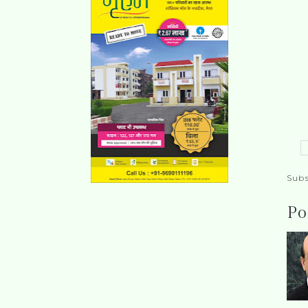
Subs
Po