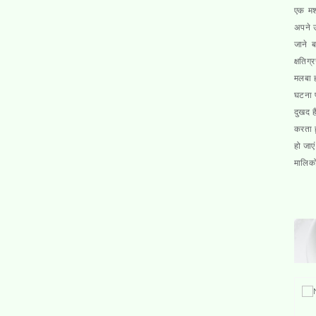
एक मश
अपने ऊ
जाने ब
क्षतिग
मलबा ह
घटना प
दुखद ह
करता ह
हो जाए
मालिको