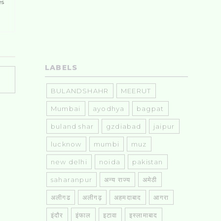
es
LABELS
BULANDSHAHR
MEERUT
Mumbai
ayodhya
bagpat
buland shar
gzdiabad
jaipur
lucknow
mumbi
muz
new delhi
noida
pakistan
saharanpur
अन्य राज्य
अमेठी
अलीगढ
अलीगढ़
अहमदाबाद
आगरा
इंदौर
इंफाल
इटावा
इस्लामाबाद