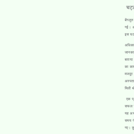
चट्ट
बेंगलु
गई। आश
इस घटन
अधिकार
जानका
बताया 
का काम
मजदूर 
अस्पता
मिली 
एक प्र
सफल रह
यह अच
समय पी
गए। कु