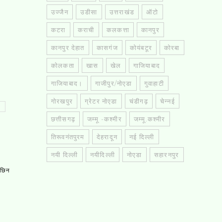
उज्जैन
उडीसा
उत्तराखंड
ऑटो
कटरा
कराची
कलकत्ता
कानपुर
कानपुर देहात
कासगंज
कोयंबटूर
कोरबा
कोलकता
खास
खेल
गाजियाबाद
गाजियाबाद।
गाजीपुर/नोएडा
गुवाहाटी
गोरखपुर
ग्रेटर नोएडा
चंडीगढ़
चेन्नई
छत्तीसगढ़
जम्मू -कश्मीर
जम्मू.कश्मीर
तिरूवनंतपुरम
देहरादून
नई दिल्ली
नयी दिल्ली
नयीदिल्ली
नोएडा
सहारनपुर
, छिन