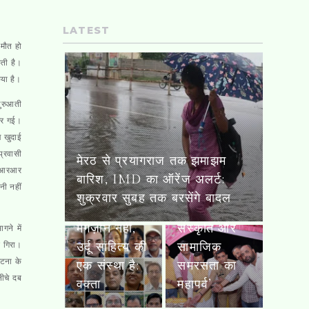
LATEST
 मौत हो
कती है।
िया है।
कांवड़ सेवा
शुरुआती
शिविरों में पहुंचे
िर गई।
विनीत
े खुदाई
अग्रवाल
प्रवासी
मेरठ से प्रयागराज तक झमाझम
िए आरआर
शारदा, बोले-
बारिश, IMD का ऑरेंज अलर्ट;
नी नहीं
‘कांवड़ यात्रा
शुक्रवार सुबह तक बरसेंगे बादल
आजकल’ सिर्फ
सनातन
मैगज़ीन नहीं,
संस्कृति और
गने में
े गिरा।
उर्दू साहित्य की
सामाजिक
टना के
एक संस्था है:
समरसता का
नीचे दब
वक्ता
महापर्व’