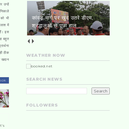
उन्हें
 निकाले
कांवड़ मार्ग पर खुद उतरे डीएम,
ं को भी
श्रद्धालुओं से पूछा हाल
लाश में
हैं। इस
यह बहुत
रार्थना
 ही ठीक
WEATHER NOW
ना खदान
SEARCH NEWS
ook
FOLLOWERS
t's