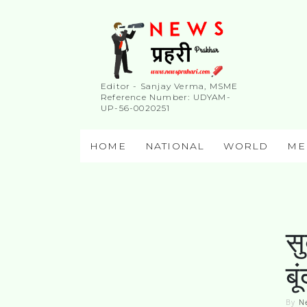
Editor - Sanjay Verma, MSME
Reference Number: UDYAM-
UP-56-0020251
HOME
NATIONAL
WORLD
ME
स
बू
By
N