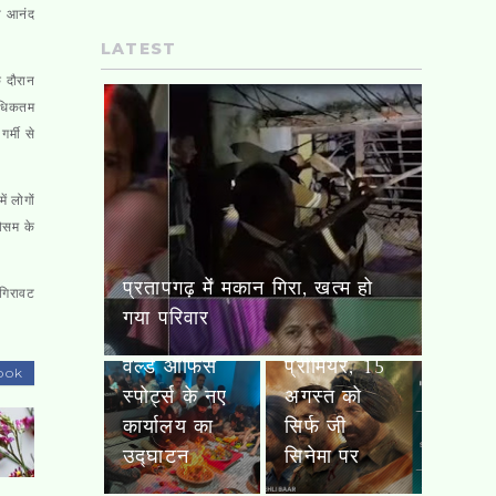
का आनंद
LATEST
े दौरान
 अधिकतम
र्मी से
ं लोगों
स्वतंत्रता
एसबीआई
मौसम के
दिवस पर
लाइफ और
‘बॉर्डर 2’ का
जेएंडके बैंक
पल्लवपुरम में वर्ल्ड ऑफिस स्पोर्ट्स
 गिरावट
वर्ल्ड
की साझेदारी,
के नए कार्यालय का उद्घाटन
टेलीविजन
1,000 से
प्रीमियर, 15
अधिक
ook
अगस्त को
शाखाओं पर
सिर्फ जी
मिलेंगे जीवन
सिनेमा पर
बीमा समाधान