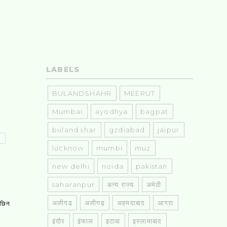
LABELS
BULANDSHAHR
MEERUT
Mumbai
ayodhya
bagpat
buland shar
gzdiabad
jaipur
lucknow
mumbi
muz
new delhi
noida
pakistan
saharanpur
अन्य राज्य
अमेठी
अलीगढ
अलीगढ़
अहमदाबाद
आगरा
, छिन
इंदौर
इंफाल
इटावा
इस्लामाबाद