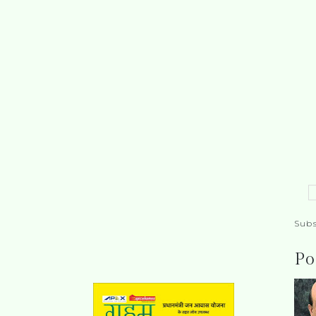
Subs
Po