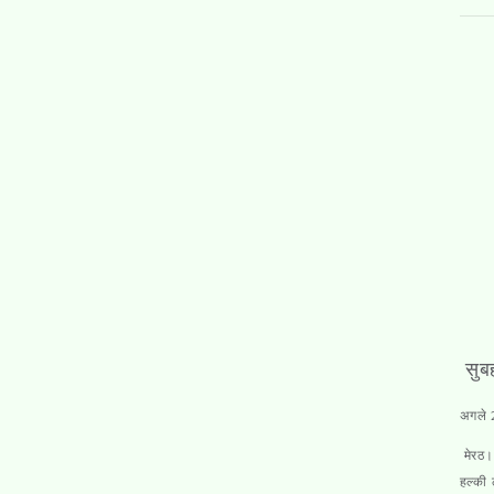
सुबह
अगले 2
मेरठ
हल्की 