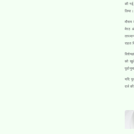
की गई,
लिया।
मौसम व
मेरठ औ
तापमान
राहत म
विशेषज
को खुल
पूर्वा
यदि पू
दर्ज क