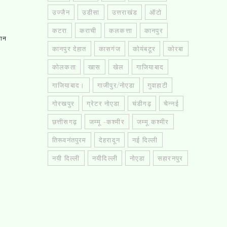
उज्जैन
उडीसा
उत्तराखंड
ऑटो
कटरा
कराची
कलकत्ता
कानपुर
तान
कानपुर देहात
कासगंज
कोयंबटूर
कोरबा
कोलकता
खास
खेल
गाजियाबाद
गाजियाबाद।
गाजीपुर/नोएडा
गुवाहाटी
गोरखपुर
ग्रेटर नोएडा
चंडीगढ़
चेन्नई
छत्तीसगढ़
जम्मू -कश्मीर
जम्मू.कश्मीर
तिरूवनंतपुरम
देहरादून
नई दिल्ली
नयी दिल्ली
नयीदिल्ली
नोएडा
सहारनपुर