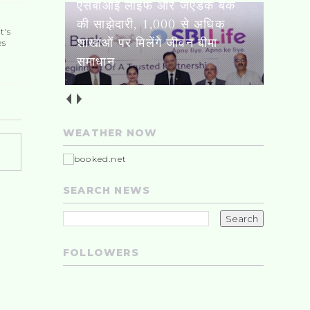
स्तनपान शिशु के लिए अमृत, जन्म
t's
के पहले घंटे में कराएं शुरुआत :
es
सीएमओ
WEATHER NOW
SEARCH NEWS
FOLLOWERS