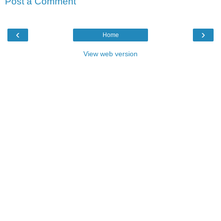
Post a Comment
‹
›
Home
View web version