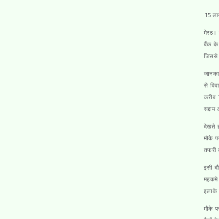
15 लाख
मेरठ।
बैंक क
जिससे 
जानकार
से विव
करीब 1
सद्दाम
देखते 
मौके 
तफरी 
इसी दौ
महकमे 
इलाके 
मौके प