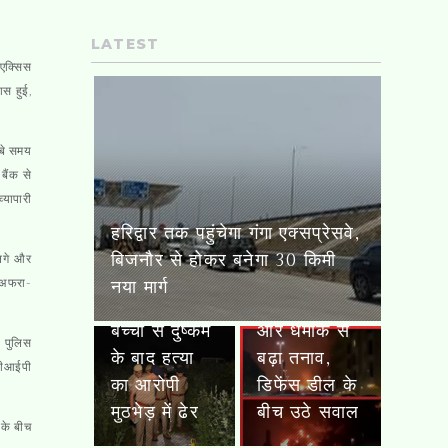
LATEST
 एक्सिस
ास हुई,
ंबे समय
बैंक से
्यापारी
बच्ची से दुष्कर्म के बाद हत्या का
 लगे और
सऊदी अरब में
 अफरा-
आरोपी मुठभेड़ में ढेर
दो जगह आग
और धमाके से
फूलों की बारिश
ी पुलिस
बढ़ा तनाव,
ने बढ़ाया
 वीआईपी
डिफेंस डील के
शिवभक्तों का
बीच उठे सवाल
उत्साह
 के बीच