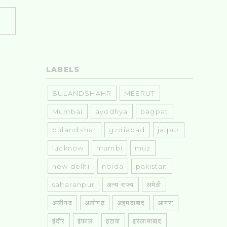
LABELS
BULANDSHAHR
MEERUT
Mumbai
ayodhya
bagpat
buland shar
gzdiabad
jaipur
lucknow
mumbi
muz
new delhi
noida
pakistan
saharanpur
अन्य राज्य
अमेठी
अलीगढ
अलीगढ़
अहमदाबाद
आगरा
इंदौर
इंफाल
इटावा
इस्लामाबाद