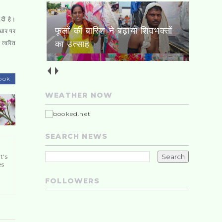
दी है।
लोको पायलट का बेटा सीआईएसएफ
आधार पर
में बना असिस्टेंट कमांडेंट
 त्वरित
ook
WEATHER NOW
SEARCH NEWS
t's
es
FOLLOWERS