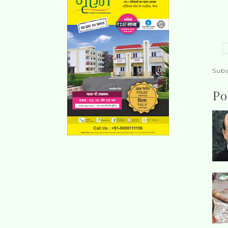
Subs
Po