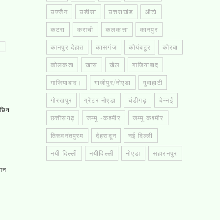
उज्जैन
उडीसा
उत्तराखंड
ऑटो
कटरा
कराची
कलकत्ता
कानपुर
कानपुर देहात
कासगंज
कोयंबटूर
कोरबा
कोलकता
खास
खेल
गाजियाबाद
गाजियाबाद।
गाजीपुर/नोएडा
गुवाहाटी
गोरखपुर
ग्रेटर नोएडा
चंडीगढ़
चेन्नई
, छिन
छत्तीसगढ़
जम्मू -कश्मीर
जम्मू.कश्मीर
तिरूवनंतपुरम
देहरादून
नई दिल्ली
नयी दिल्ली
नयीदिल्ली
नोएडा
सहारनपुर
तान