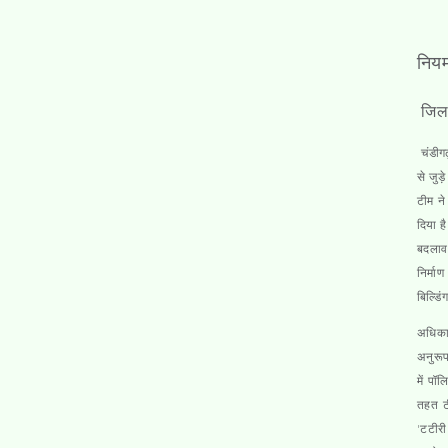
नियम
जिला 
चंडीग
से जुड़
टीम ने
दिया ह
बदलाव
निर्म
बिल्डि
अधिकार
अनुरूप
में पॉ
तहत ट
'टटीर