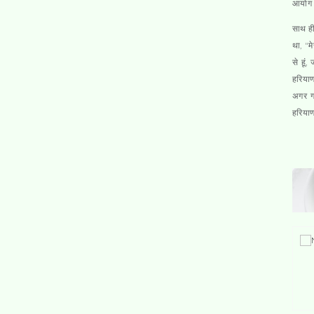
आयोग क
साथ ही
था, "म
से हूं
हरियाण
अगर गा
हरिया