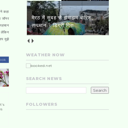
ंने कहा
मेरठ में सुबह से झमाझम बारिश,
ॉप जॉनर
तापमान 3 डिग्री गिरा
ी पहचान
। लेकिन
आप मुझे
WEATHER NOW
ook
SEARCH NEWS
FOLLOWERS
t's
es