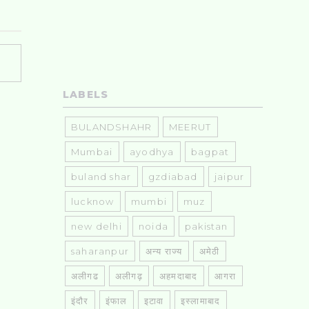
LABELS
BULANDSHAHR
MEERUT
Mumbai
ayodhya
bagpat
buland shar
gzdiabad
jaipur
lucknow
mumbi
muz
new delhi
noida
pakistan
saharanpur
अन्य राज्य
अमेठी
अलीगढ
अलीगढ़
अहमदाबाद
आगरा
इंदौर
इंफाल
इटावा
इस्लामाबाद