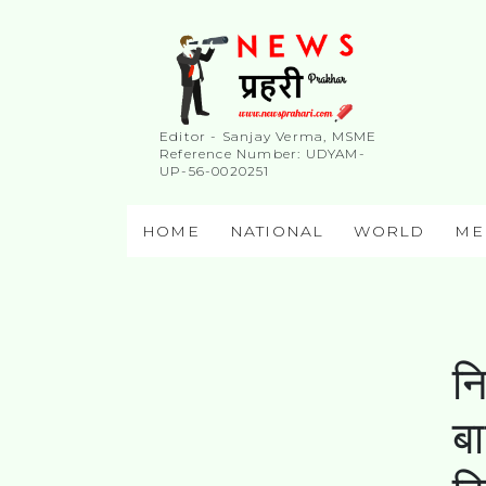
Editor - Sanjay Verma, MSME
Reference Number: UDYAM-
UP-56-0020251
HOME
NATIONAL
WORLD
ME
नि
ब