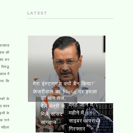
LATEST
 बादशाह
ऑफिस की
 बंद कर
विरूद्ध
लब में
मेरा इंस्टाग्राम क्यों बैन किया?’
गया कि
मेरठ-पानीपत
केजरीवाल का Meta पर हमला
नई रेल लाइन
मेरठ जोन में 7
की मांग तेज,
महीने में 486
नकों के
रेल मंत्री से
साइबर
ूद क्लब
 इसी के
मिले सांसद
अपराधी
क गाने
सांगवान
गिरफ्तार
 महिला