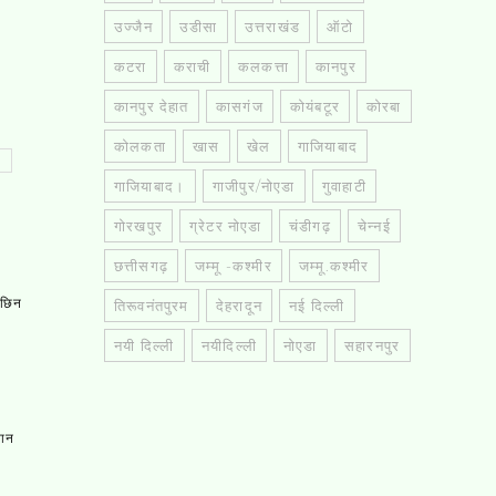
उज्जैन
उडीसा
उत्तराखंड
ऑटो
कटरा
कराची
कलकत्ता
कानपुर
कानपुर देहात
कासगंज
कोयंबटूर
कोरबा
कोलकता
खास
खेल
गाजियाबाद
गाजियाबाद।
गाजीपुर/नोएडा
गुवाहाटी
गोरखपुर
ग्रेटर नोएडा
चंडीगढ़
चेन्नई
छत्तीसगढ़
जम्मू -कश्मीर
जम्मू.कश्मीर
, छिन
तिरूवनंतपुरम
देहरादून
नई दिल्ली
नयी दिल्ली
नयीदिल्ली
नोएडा
सहारनपुर
तान