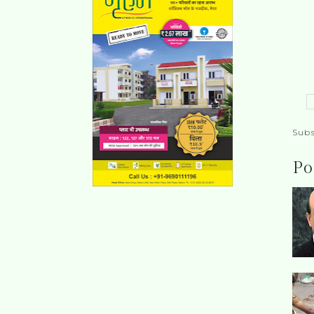
Subs
Po