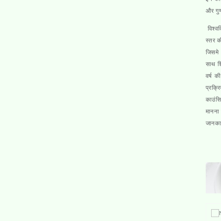
और गुणव
विश्वव
स्तर क
जिसमे 
साथ शि
वर्ष क
प्रक्र
काउंसि
मानना 
जानकार