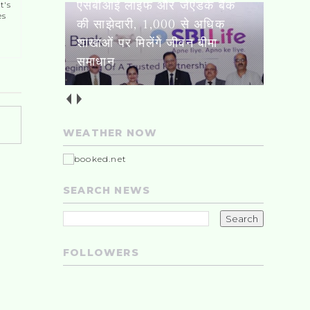
t's
es
स्तनपान शिशु के लिए अमृत, जन्म
के पहले घंटे में कराएं शुरुआत :
सीएमओ
WEATHER NOW
SEARCH NEWS
FOLLOWERS