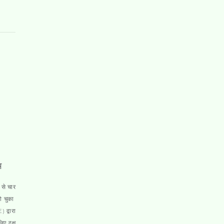
भ
 से चार
हो चुका
 द्वारा
िए दक्ष