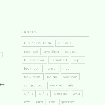
LABELS
BULANDSHAHR
MEERUT
Mumbai
ayodhya
bagpat
buland shar
gzdiabad
jaipur
lucknow
mumbi
muz
new delhi
noida
pakistan
, छिन
saharanpur
अन्य राज्य
अमेठी
अलीगढ
अलीगढ़
अहमदाबाद
आगरा
इंदौर
इंफाल
इटावा
इस्लामाबाद