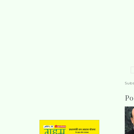
Subs
Po