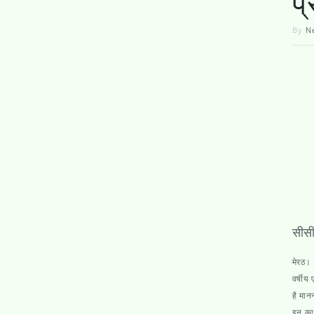
प्
By
N
सीसी
मेरठ।
वर्षीय
है मान
इन कार