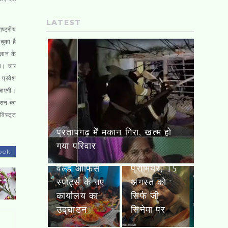
LATEST
ष्ट्रीय
चुका है
्ञान के
गा। चार
 प्रवेश
 जाएगी।
स्वतंत्रता
एसबीआई
शासन का
दिवस पर
लाइफ और
विस्तृत
‘बॉर्डर 2’ का
जेएंडके बैंक
पल्लवपुरम में वर्ल्ड ऑफिस स्पोर्ट्स
वर्ल्ड
की साझेदारी,
के नए कार्यालय का उद्घाटन
ook
टेलीविजन
1,000 से
प्रीमियर, 15
अधिक
अगस्त को
शाखाओं पर
सिर्फ जी
मिलेंगे जीवन
सिनेमा पर
बीमा समाधान