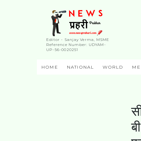
Editor - Sanjay Verma, MSME
Reference Number: UDYAM-
UP-56-0020251
HOME
NATIONAL
WORLD
ME
सी
बी