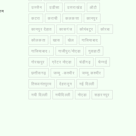
उज्जैन
उडीसा
उत्तराखंड
ऑटो
तान
कटरा
कराची
कलकत्ता
कानपुर
कानपुर देहात
कासगंज
कोयंबटूर
कोरबा
कोलकता
खास
खेल
गाजियाबाद
गाजियाबाद।
गाजीपुर/नोएडा
गुवाहाटी
गोरखपुर
ग्रेटर नोएडा
चंडीगढ़
चेन्नई
छत्तीसगढ़
जम्मू -कश्मीर
जम्मू.कश्मीर
तिरूवनंतपुरम
देहरादून
नई दिल्ली
नयी दिल्ली
नयीदिल्ली
नोएडा
सहारनपुर