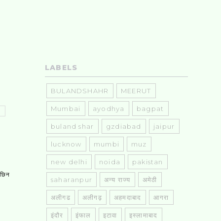
LABELS
BULANDSHAHR
MEERUT
Mumbai
ayodhya
bagpat
buland shar
gzdiabad
jaipur
lucknow
mumbi
muz
new delhi
noida
pakistan
, छिन
saharanpur
अन्य राज्य
अमेठी
अलीगढ
अलीगढ़
अहमदाबाद
आगरा
इंदौर
इंफाल
इटावा
इस्लामाबाद