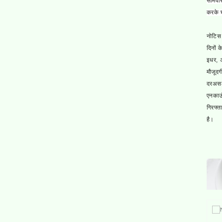
सोमवा
करके 
नोटिस
दिनों 
इधर, अ
मौजूदग
दरअसल
एनकाउं
गिरफ्त
है।