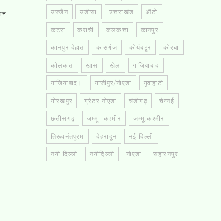
उज्जैन
उडीसा
उत्तराखंड
ऑटो
तान
कटरा
कराची
कलकत्ता
कानपुर
कानपुर देहात
कासगंज
कोयंबटूर
कोरबा
कोलकता
खास
खेल
गाजियाबाद
गाजियाबाद।
गाजीपुर/नोएडा
गुवाहाटी
गोरखपुर
ग्रेटर नोएडा
चंडीगढ़
चेन्नई
छत्तीसगढ़
जम्मू -कश्मीर
जम्मू.कश्मीर
तिरूवनंतपुरम
देहरादून
नई दिल्ली
नयी दिल्ली
नयीदिल्ली
नोएडा
सहारनपुर