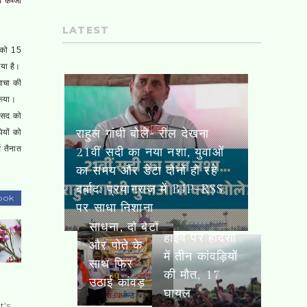
 कब्जा
LATEST
 को 15
गया है।
चाचा की
किया।
असद को
राहुल गांधी बोले- रील देखना 21वीं
ियों को
सदी का नया नशा, युवाओं का समय
स तैनात
और डेटा दोनों हो रहे बर्बाद;
63 साल के
प्रयागराज में BJP-RSS पर साधा
दुर्गादास की
दिल्ली-रुड़की
निशाना
ook
40 साल की
हाईवे पर
साधना, दो बेटों
हादसों में तीन
और पोते के
कांवड़ियों की
साथ फिर
मौत, 17
उठाई कांवड़
घायल
t's