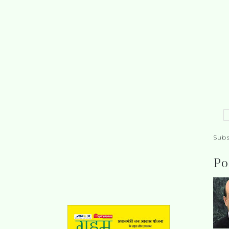
Subs
Po