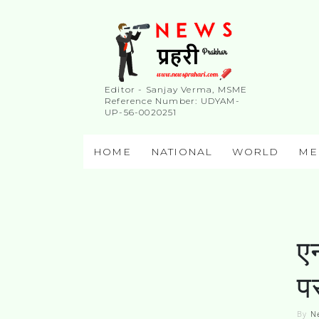
Editor - Sanjay Verma, MSME
Reference Number: UDYAM-
UP-56-0020251
HOME
NATIONAL
WORLD
ME
ए
प
By
N