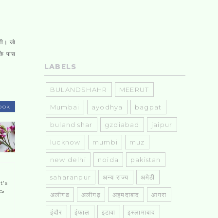
ेगी। जो
के पास
LABELS
BULANDSHAHR
MEERUT
ook
Mumbai
ayodhya
bagpat
buland shar
gzdiabad
jaipur
lucknow
mumbi
muz
new delhi
noida
pakistan
saharanpur
अन्य राज्य
अमेठी
t's
es
अलीगढ
अलीगढ़
अहमदाबाद
आगरा
इंदौर
इंफाल
इटावा
इस्लामाबाद