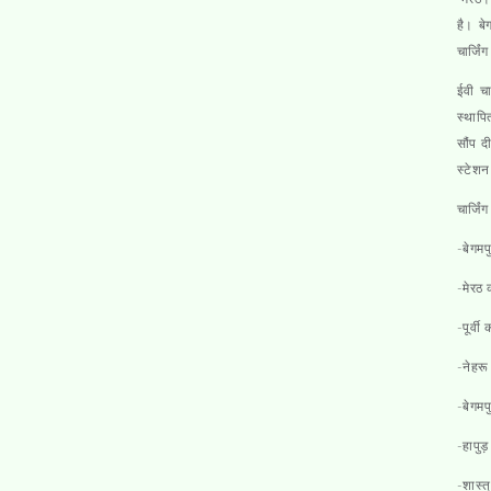
है। ब
चार्जि
ईवी च
स्थापि
सौंप द
स्टेशन
चार्जिं
-बेगमप
-मेरठ 
-पूर्वी
-नेहरू
-बेगमप
-हापुड़
-शास्त