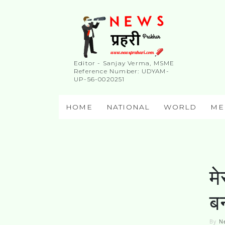
Editor - Sanjay Verma, MSME
Reference Number: UDYAM-
UP-56-0020251
HOME
NATIONAL
WORLD
ME
मे
बन
By
N