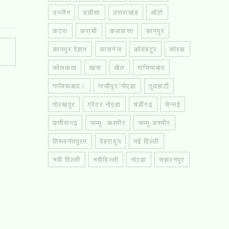
उज्जैन
उडीसा
उत्तराखंड
ऑटो
कटरा
कराची
कलकत्ता
कानपुर
कानपुर देहात
कासगंज
कोयंबटूर
कोरबा
कोलकता
खास
खेल
गाजियाबाद
गाजियाबाद।
गाजीपुर/नोएडा
गुवाहाटी
गोरखपुर
ग्रेटर नोएडा
चंडीगढ़
चेन्नई
छत्तीसगढ़
जम्मू -कश्मीर
जम्मू.कश्मीर
तिरूवनंतपुरम
देहरादून
नई दिल्ली
नयी दिल्ली
नयीदिल्ली
नोएडा
सहारनपुर