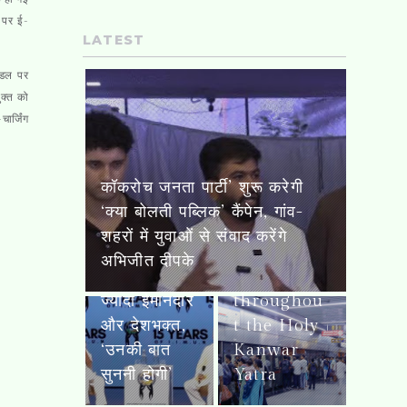
 पर ई-
LATEST
ाडल पर
ुक्त को
ार्जिंग
Namo
कॉकरोच जनता पार्टी’ शुरू करेगी
Bharat is
‘क्या बोलती पब्लिक’ कैंपेन, गांव-
मोहन भागवत
running at
शहरों में युवाओं से संवाद करेंगे
बोले- Gen-Z
full
अभिजीत दीपके
हमारी पीढ़ी से
strength
ज्यादा ईमानदार
throughou
और देशभक्त,
t the Holy
‘उनकी बात
Kanwar
सुननी होगी’
Yatra
कांवड़ यात्रा के दौरान गाज़ियाबाद,