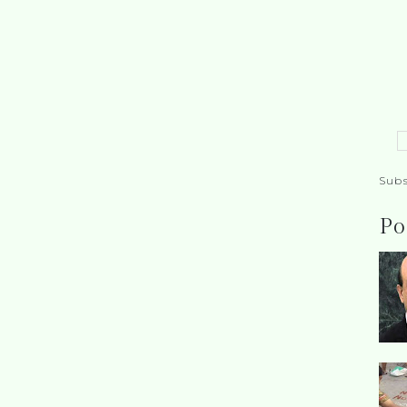
Subs
Po