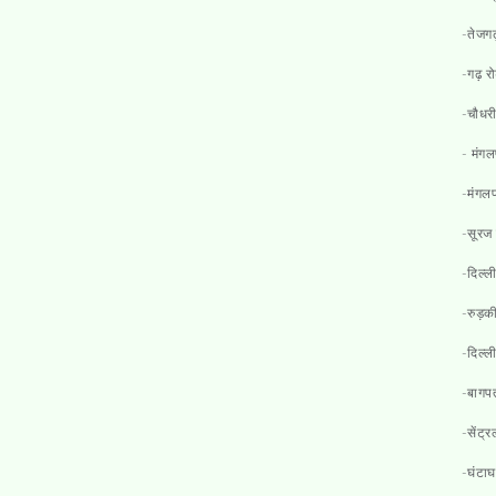
-तेजगढ़
-गढ़ र
-चौधरी
- मंगल
-मंगलप
-सूरज क
-दिल्
-रुड़की
-दिल्ल
-बागपत
-सेंट्र
-घंटाघ