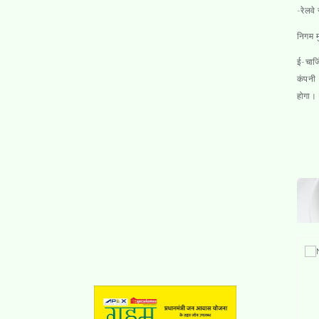
-रेलवे
निगम म
ई-चार्
कंपनी
होगा।