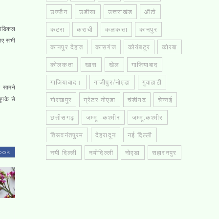
उज्जैन
उडीसा
उत्तराखंड
ऑटो
मेडिकल
कटरा
कराची
कलकत्ता
कानपुर
लिए सभी
कानपुर देहात
कासगंज
कोयंबटूर
कोरबा
कोलकता
खास
खेल
गाजियाबाद
गाजियाबाद।
गाजीपुर/नोएडा
गुवाहाटी
े सामने
ुपके से
गोरखपुर
ग्रेटर नोएडा
चंडीगढ़
चेन्नई
छत्तीसगढ़
जम्मू -कश्मीर
जम्मू.कश्मीर
तिरूवनंतपुरम
देहरादून
नई दिल्ली
ook
नयी दिल्ली
नयीदिल्ली
नोएडा
सहारनपुर