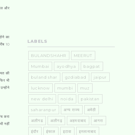
 बिल और
होने का
LABELS
करीब 10
BULANDSHAHR
MEERUT
Mumbai
ayodhya
bagpat
कायत की
buland shar
gzdiabad
jaipur
 फिर भी
न्होंने
lucknow
mumbi
muz
new delhi
noida
pakistan
saharanpur
अन्य राज्य
अमेठी
ांच करा
अलीगढ
अलीगढ़
अहमदाबाद
आगरा
भी नहीं
इंदौर
इंफाल
इटावा
इस्लामाबाद