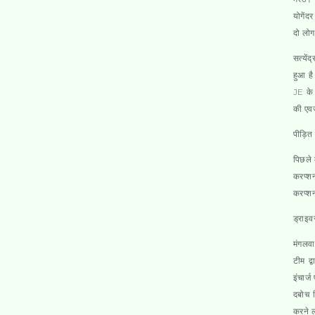
योगेंद
दो लोग
सत्यें
हुआ है
JE के द
की एवज
पीड़ित
पिछले 
करप्शन
करप्शन
ड्राइव
मंगलवार
टीम द्
इंचार्
दबोच ल
करने ल