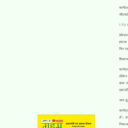
सत्यें
जीएसटी
1.70 ल
ठेकेदा
हवाला 
दिन पह
शिकायत
सत्यें
लेकिन 
काम नह
एकाउंट
जान बू
सत्यें
लें। उ
निकाल