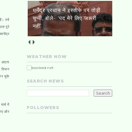
ट्रक से भिड़ी वोल्वो बस, पुल से
ै। वर्ष
नीचे गिरे दोनों वाहन
उस पूरे
्येंद्र
WEATHER NOW
ही आएगा
न विभाग
र चुके
SEARCH NEWS
र्च में
FOLLOWERS
ए गए और