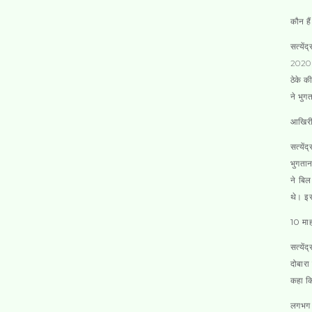
कौन है
सत्यें
2020 म
ठेके क
ने भुग
आखिरी 
सत्यें
भुगतान
ने बि
थे। इ
10 मा
सत्यें
दोबारा
कहा कि
लगभग 