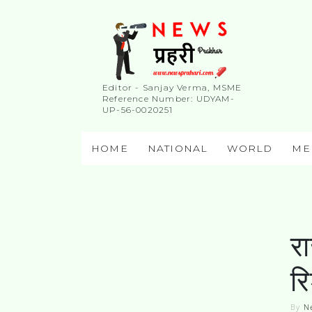
Editor - Sanjay Verma, MSME
Reference Number: UDYAM-
UP-56-0020251
HOME
NATIONAL
WORLD
ME
र
रि
By
N