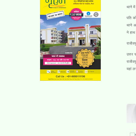
थाने म
पति क
थाने आ
ने हाथ
राजीवप
उत्तर 
राजीवप
यहां ल