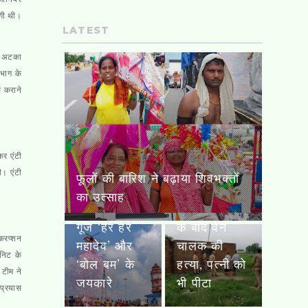
ंगी थी।
LATEST
ें अटका
िभाग के
ास कराने
कर एंटी
कांवड़ियों पर हेलीकॉप्टर से हुई पुष्प
ी। एंटी
वर्षा, गूंजे ‘हर हर महादेव’ और ‘बोल
धर्मेंद्र प्रधान
बम’ के जयकारे
कानपुर में लूट
ने इस्तीफे पर
के बाद वैन
तोड़ी चुप्पी,
ी करप्शन
चालक की
बोले- ‘पद मेरे
ूनिट के
हत्या, पत्नी को
लिए जरूरी
 टीम ने
भी पीटा
नहीं’
 प्रयास