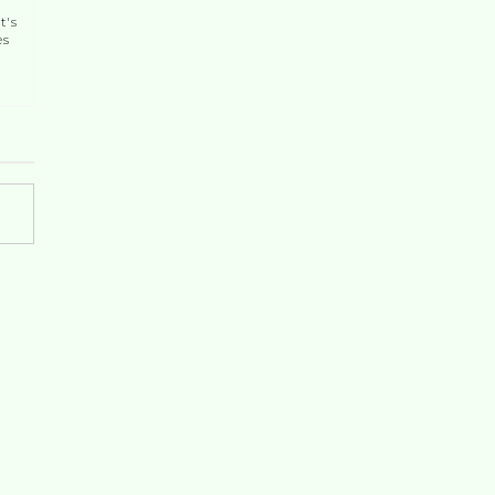
t's
es