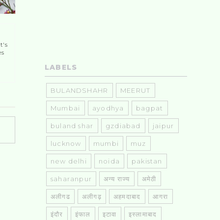
t's
es
LABELS
BULANDSHAHR
MEERUT
Mumbai
ayodhya
bagpat
buland shar
gzdiabad
jaipur
lucknow
mumbi
muz
new delhi
noida
pakistan
saharanpur
अन्य राज्य
अमेठी
अलीगढ
अलीगढ़
अहमदाबाद
आगरा
इंदौर
इंफाल
इटावा
इस्लामाबाद