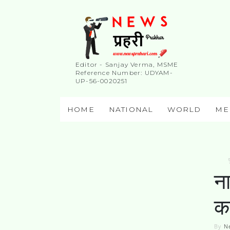
Editor - Sanjay Verma, MSME
Reference Number: UDYAM-
UP-56-0020251
HOME
NATIONAL
WORLD
ME
न
क
By
N