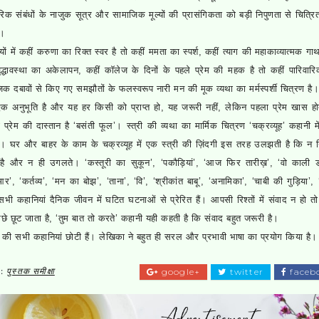
ारिक संबंधों के नाजुक सूत्र और सामाजिक मूल्यों की प्रासंगिकता को बड़ी निपुणता से चित्रि
ै।
ों में कहीं करुणा का रिक्त स्वर है तो कहीं ममता का स्पर्श, कहीं त्याग की महाकाव्यात्मक गाथ
वृद्धावस्था का अकेलापन, कहीं कॉलेज के दिनों के पहले प्रेम की महक है तो कहीं पारिवा
िक दबावों से किए गए समझौतों के फलस्वरूप नारी मन की मूक व्यथा का मर्मस्पर्शी चित्रण है
 एक अनुभूति है और यह हर किसी को प्राप्त हो, यह जरूरी नहीं, लेकिन पहला प्रेम खास हो
 प्रेम की दास्तान है ‘बसंती फूल’। स्त्री की व्यथा का मार्मिक चित्रण ‘चक्रव्यूह’ कहानी म
ै। घर और बाहर के काम के चक्रव्यूह में एक स्त्री की ज़िंदगी इस तरह उलझती है कि न 
है और न ही उगलते। ‘कस्तूरी का सुकून’, ‘पकौड़ियां’, ‘आज फिर तारीख़’, ‘वो काली ड
र’, ‘कर्तव्य’, ‘मन का बोझ’, ‘ताना’, ‘वि’, ‘श्रीकांत बाबू’, ‘अनामिका’, ‘चाबी की गुड़िया’
भी कहानियां दैनिक जीवन में घटित घटनाओं से प्रेरित हैं। आपसी रिश्तों में संवाद न हो त
ीछे छूट जाता है, ‘तुम बात तो करते’ कहानी यही कहती है कि संवाद बहुत जरूरी है।
ह की सभी कहानियां छोटी हैं। लेखिका ने बहुत ही सरल और प्रभावी भाषा का प्रयोग किया है।
s:
पुस्तक समीक्षा
google+
twitter
faceb