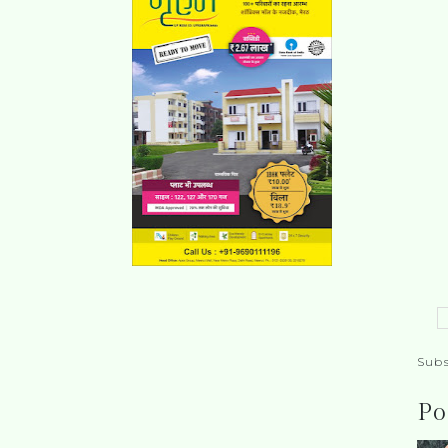
Subs
Po