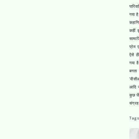
पारिव
गया ह
कहानिय
कहीं 
सामाज
प्रेम
ऐसे ही
गया ह
बनता 
‘वीसीआ
आदि स
कुछ प
संग्र
Tag