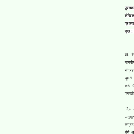
पुस्तक
लेखिक
प्रकाश
पृष्ठ 
डॉ. र
मानवीय
संग्र
घूमती 
कहीं 
पनपती
‘दिल क
अनुभूत
संग्रह
धैर्य