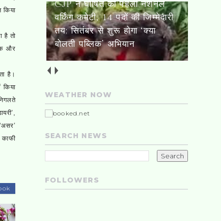
त किया
यमन और सऊदी अरब पर हूती
हमले का दावा, यमन में 58 सैनिकों
ा है तो
की मौत; सऊदी में 11 घायल
रिक और
।
ता है।
ें किया
WEATHER NOW
निगलते
ायरी’,
, ‘असर’
SEARCH NEWS
ो काफी
FOLLOWERS
ook