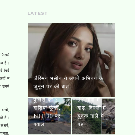
LATEST
उत्तराखंड में 6
CJP ने घोषित
जिसमें
नदियां उफान
की पहली
पटना में बस ने युवक को कुचला,
गया है।
पर, बद्रीनाथ-
नेशनल वर्किंग
मौत के बाद भड़की भीड़; बस और
-गिर्द
गंगोत्री-
कमेटी, 14
पुलिस की 3 गाड़ियां फूंकीं, NH-30
 कहीं न
यमुनोत्री हाईवे
पदों की
पर बवाल
 उनमें
बंद; यूपी के
जिम्मेदारी तय;
33 गांवों में
सितंबर से शुरू
बाढ़, दिल्ली में
होगा ‘क्या
क्षणों,
युवक नाले में
बोलती पब्लिक’
ते हैं।
बहा
अभियान
संघर्ष,
ावनता,