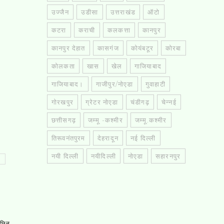
उज्जैन
उडीसा
उत्तराखंड
ऑटो
कटरा
कराची
कलकत्ता
कानपुर
कानपुर देहात
कासगंज
कोयंबटूर
कोरबा
कोलकता
खास
खेल
गाजियाबाद
गाजियाबाद।
गाजीपुर/नोएडा
गुवाहाटी
गोरखपुर
ग्रेटर नोएडा
चंडीगढ़
चेन्नई
छत्तीसगढ़
जम्मू -कश्मीर
जम्मू.कश्मीर
तिरूवनंतपुरम
देहरादून
नई दिल्ली
नयी दिल्ली
नयीदिल्ली
नोएडा
सहारनपुर
, छिन