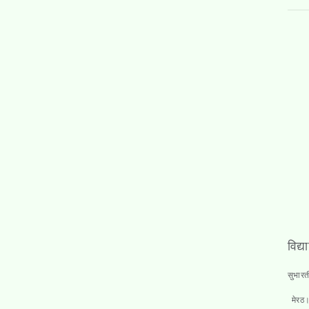
विद्य
सुभारत
मेरठ