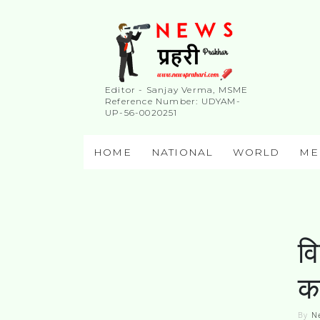
Editor - Sanjay Verma, MSME
Reference Number: UDYAM-
UP-56-0020251
HOME
NATIONAL
WORLD
ME
वि
क
By
N