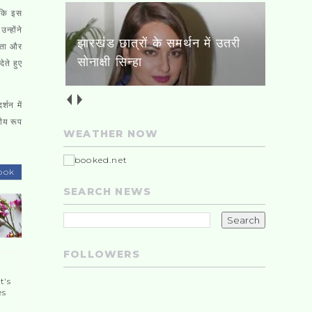
ा कि इस
न्होंने
झारखंड छात्रों के समर्थन में उतरी
फलता और
सोनाक्षी सिन्हा
ेते हुए
्शन में
णीय रूप
WEATHER NOW
।
ook
SEARCH NEWS
FOLLOWERS
t's
es