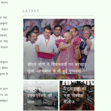
संपन्न
LATEST
या गया,
त्कृष्ट
राष्ट्र
 सजावट,
 मन मोह
र संगठन
र्यक्रम
सीएम योगी ने शिवभक्तों पर बरसाए
ी विशेष
फूल, आसमान से भी हुई पुष्पवर्षा
्रम में
17 दिन में ही
खुली कानपुर-
नानी की 'द
लखनऊ
पैराडाइज' का
य ज्ञान
एक्सप्रेसवे की
नया पोस्टर
ावना का
म्मेदार
पोल
रिलीज