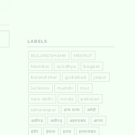
LABELS
BULANDSHAHR
MEERUT
Mumbai
ayodhya
bagpat
buland shar
gzdiabad
jaipur
lucknow
mumbi
muz
new delhi
noida
pakistan
saharanpur
अन्य राज्य
अमेठी
अलीगढ
अलीगढ़
अहमदाबाद
आगरा
इंदौर
इंफाल
इटावा
इस्लामाबाद