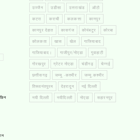
उज्जैन
उडीसा
उत्तराखंड
ऑटो
कटरा
कराची
कलकत्ता
कानपुर
कानपुर देहात
कासगंज
कोयंबटूर
कोरबा
कोलकता
खास
खेल
गाजियाबाद
गाजियाबाद।
गाजीपुर/नोएडा
गुवाहाटी
गोरखपुर
ग्रेटर नोएडा
चंडीगढ़
चेन्नई
छत्तीसगढ़
जम्मू -कश्मीर
जम्मू.कश्मीर
तिरूवनंतपुरम
देहरादून
नई दिल्ली
नयी दिल्ली
नयीदिल्ली
नोएडा
सहारनपुर
, छिन
तान