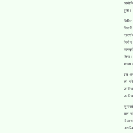
आयोजि
हुआ।
शिविर 
जिसमें
प्रदर्
निर्मा
सांस्क
लिया। 
क्षमता
इस अवस
की गरि
उपस्थि
उपस्थि
सुभारत
तक सीम
विकास 
नागरिक