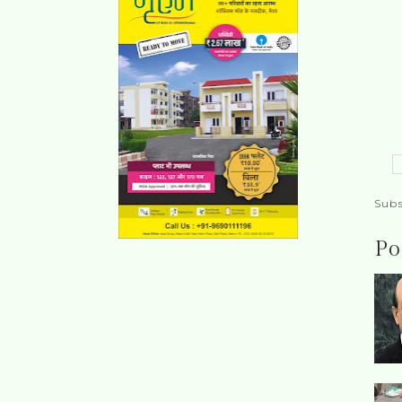
Subs
Po