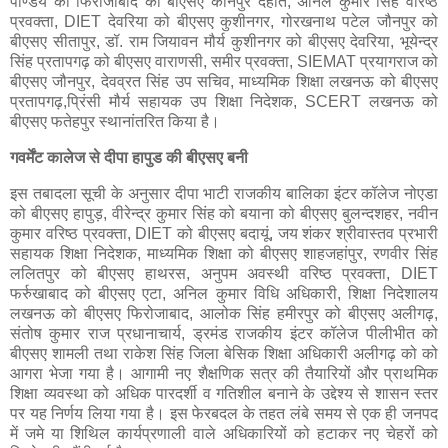
पाण्डेय को फिरोजाबाद को बीएसए कानपुर देहात, अनिल कुमार सिंह वरिष्ठ
प्रवक्ता, DIET देवरिया को बीएसए कुशीनगर, गोरखनाथ पटेल जौनपुर को
बीएसए सीतापुर, डॉ. राम जियावन मौर्य कुशीनगर को बीएसए देवरिया, भूयेन्द्र
सिंह प्रतापगढ़ को बीएसए वाराणसी, समीर प्रवक्ता, SIEMAT प्रयागराज को
बीएसए जौनपुर, देवव्रत सिंह उप सचिव, माध्यमिक शिक्षा लखनऊ को बीएसए
प्रतापगढ़,प्रिंसी मौर्य सहायक उप शिक्षा निदेशक, SCERT लखनऊ को
बीएसए फतेहपुर स्थानांतरित किया है।
गवर्मेंट कालेज से दीपा हापुड की बीएसए बनी
इस तबादला सूची के अनुसार दीपा भाटी राजकीय बालिका इंटर कॉलेज नोएडा
को बीएसए हापुड़, वीरेन्द्र कुमार सिंह को बयाना को बीएसए बुलन्दशहर, नवीन
कुमार वरिष्ठ प्रवक्ता, DIET को बीएसए बदायूं, जय शंकर श्रीवास्तव प्रभारी
सहायक शिक्षा निदेशक, माध्यमिक शिक्षा को बीएसए शाहजहांपुर, रणवीर सिंह
ललितपुर को बीएसए हाथरस, अनुपम अवस्थी वरिष्ठ प्रवक्ता, DIET
फर्रुखाबाद को बीएसए एटा, अनिल कुमार विधि अधिकारी, शिक्षा निदेशालय
लखनऊ को बीएसए फिरोजाबाद, आलोक सिंह हमीरपुर को बीएसए अलीगढ़,
संतोष कुमार राज प्रधानाचार्य, ड्रमंड राजकीय इंटर कॉलेज पीलीभीत को
बीएसए शामली तथा राकेश सिंह जिला बेसिक शिक्षा अधिकारी अलीगढ़ को को
आगरा भेजा गया है। आगामी नए शैक्षणिक सत्र की तैयारियों और प्राथमिक
शिक्षा व्यवस्था को अधिक पारदर्शी व गतिशील बनाने के उद्देश्य से शासन स्तर
पर यह निर्णय लिया गया है। इस फेरबदल के तहत लंबे समय से एक ही जनपद
में जमे या शिथिल कार्यप्रणाली वाले अधिकारियों को हटाकर नए चेहरों को