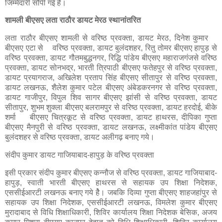
जिम्मेदारी सौंपी गई है।
शामली बीएसए लता राठौर डायट मेरठ स्थानांतरित
लता राठौर बीएसए शामली से वरिष्ठ प्रवक्ता, डायट मेरठ, दिनेश कुमार
बीएसए एटा से वरिष्ठ प्रवक्ता, डायट बुलंदशहर, रितु तोमर बीएसए हापुड़ से
वरिष्ठ प्रवक्ता, डायट गौतमबुद्धनगर, रिद्धि पांडेय बीएसए महाराजगंजसे वरिष्ठ
प्रवक्ता, डायट सोनभद्र, भारती त्रिपाठी बीएसए फतेहपुर से वरिष्ठ प्रवक्ता,
डायट प्रयागराज, अखिलेश प्रताप सिंह बीएसए सीतापुर से वरिष्ठ प्रवक्ता,
डायट लखनऊ, शैलेश कुमार पटेल बीएसए अंबेडकरनगर से वरिष्ठ प्रवक्ता,
डायट गाजीपुर, विपुल शिव सागर बीएसए झांसी से वरिष्ठ प्रवक्ता, डायट
सीतापुर, शुभम शुक्ला बीएसए बलरामपुर से वरिष्ठ प्रवक्ता, डायट हरदोई, बीके
शर्मा बीएसए चित्रकूट से वरिष्ठ प्रवक्ता, डायट हाथरस, दीपिका गुप्ता
बीएसए मैनपुरी से वरिष्ठ प्रवक्ता, डायट लखनऊ, लक्ष्मीकांत पांडेय बीएसए
बुलंदशहर से वरिष्ठ प्रवक्ता, डायट अलीगढ़ बनाए गये।
संदीप कुमार डायट गाजियाबाद-हापुड़ के वरिष्ठ प्रवक्ता
इसी प्रकार संदीप कुमार बीएसए कन्नौज से वरिष्ठ प्रवक्ता, डायट गाजियाबाद-
हापुड़, स्वाती भारती बीएसए हाथरस से सहायक उप शिक्षा निदेशक,
एससीईआरटी लखनऊ बनाए गये हैे। जबकि दिव्या गुप्ता बीएसए शाहजहांपुर से
सहायक उप शिक्षा निदेशक, एससीईआरटी लखनऊ, विमलेश कुमार बीएसए
मुरादाबाद से विधि शिक्षाधिकारी, शिविर कार्यालय शिक्षा निदेशक बेसिक, अजय