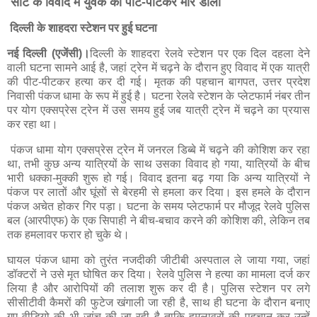
सीट के विवाद में युवक को पीट-पीटकर मार डाला
दिल्ली के शाहदरा स्टेशन पर हुई घटना
नई दिल्ली (एजेंसी)।
दिल्ली के शाहदरा रेलवे स्टेशन पर एक दिल दहला देने
वाली घटना सामने आई है, जहां ट्रेन में चढ़ने के दौरान हुए विवाद में एक यात्री
की पीट-पीटकर हत्या कर दी गई। मृतक की पहचान बागपत, उत्तर प्रदेश
निवासी पंकज धामा के रूप में हुई है। घटना रेलवे स्टेशन के प्लेटफार्म नंबर तीन
पर योग एक्सप्रेस ट्रेन में उस समय हुई जब यात्री ट्रेन में चढ़ने का प्रयास
कर रहा था।
पंकज धामा योग एक्सप्रेस ट्रेन में जनरल डिब्बे में चढ़ने की कोशिश कर रहा
था, तभी कुछ अन्य यात्रियों के साथ उसका विवाद हो गया, यात्रियों के बीच
भारी धक्का-मुक्की शुरू हो गई। विवाद इतना बढ़ गया कि अन्य यात्रियों ने
पंकज पर लातों और घूंसों से बेरहमी से हमला कर दिया। इस हमले के दौरान
पंकज अचेत होकर गिर पड़ा। घटना के समय प्लेटफार्म पर मौजूद रेलवे पुलिस
बल (आरपीएफ) के एक सिपाही ने बीच-बचाव करने की कोशिश की, लेकिन तब
तक हमलावर फरार हो चुके थे।
घायल पंकज धामा को तुरंत नजदीकी जीटीबी अस्पताल ले जाया गया, जहां
डॉक्टरों ने उसे मृत घोषित कर दिया। रेलवे पुलिस ने हत्या का मामला दर्ज कर
लिया है और आरोपियों की तलाश शुरू कर दी है। पुलिस स्टेशन पर लगे
सीसीटीवी कैमरों की फुटेज खंगाली जा रही है, साथ ही घटना के दौरान बनाए
गए वीडियो की भी जांच की जा रही है ताकि हमलावरों की पहचान कर उन्हें