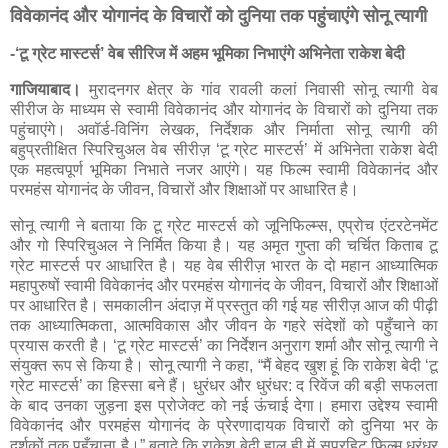
विवेकानंद और योगानंद के विचारों को दुनिया तक पहुंचाएंगे सोनू त्यागी
-‘टू ग्रेट मास्टर्स’ वेब सीरिज में अहम भूमिका निभाएंगे अभिनेता राकेश बेदी
गाजियाबाद।
मुरादनगर क्षेत्र के गांव रावली कलां निवासी सोनू त्यागी वेब
सीरीज के माध्यम से स्वामी विवेकानंद और योगानंद के विचारों को दुनिया तक
पहुंचाएंगे। अवॉर्ड-विनिंग लेखक, निर्देशक और निर्माता सोनू त्यागी की
बहुप्रतीक्षित स्पिरिचुअल वेब सीरीज़ ‘टू ग्रेट मास्टर्स’ में अभिनेता राकेश बेदी
एक महत्वपूर्ण भूमिका निभाते नजर आएंगे। यह फिल्म स्वामी विवेकानंद और
परमहंस योगानंद के जीवन, विचारों और शिक्षाओं पर आधारित है।
सोनू त्यागी ने बताया कि टू ग्रेट मास्टर्स को जूनिफिल्म्स, एप्रोच एंटरटेनमेंट
और गो स्पिरिचुअल ने निर्मित किया है। यह अमृत गुप्ता की चर्चित किताब टू
ग्रेट मास्टर्स पर आधारित है। यह वेब सीरीज़ भारत के दो महान आध्यात्मिक
महापुरुषों स्वामी विवेकानंद और परमहंस योगानंद के जीवन, विचारों और शिक्षाओं
पर आधारित है। समकालीन अंदाज़ में प्रस्तुत की गई यह सीरीज़ आज की पीढ़ी
तक आध्यात्मिकता, आत्मविकास और जीवन के गहरे संदेशों को पहुँचाने का
प्रयास करती है। ‘टू ग्रेट मास्टर्स’ का निर्देशन अनुराग शर्मा और सोनू त्यागी ने
संयुक्त रूप से किया है। सोनू त्यागी ने कहा, “मैं बेहद खुश हूं कि राकेश बेदी ‘टू
ग्रेट मास्टर्स’ का हिस्सा बने हैं। धुरंधर और धुरंधर: द रिवेंज की बड़ी सफलता
के बाद उनका जुड़ना इस प्रोजेक्ट को नई ऊंचाई देगा। हमारा उद्देश्य स्वामी
विवेकानंद और परमहंस योगानंद के प्रेरणादायक विचारों को दुनिया भर के
दर्शकों तक पहुँचाना है।” बतादे कि राकेश बेदी हाल ही में सुपरहिट फिल्म धुरंधर